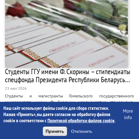
Студенты ГГУ имени Ф. Скорины – стипендиаты
спецфонда Президента Республики Беларусь…
23 июл 2026
Студенты и магистранты Гомельского государственного
университета имени Ф. Скорины неоднократно становились
Наш сайт использует файлы cookie для сбора статистики.
лауреатами и стипендиатами специального фонда Президента по
More
Нажав «Принять», вы даете согласие на обработку файлов
социальной поддержке одаренных учащихся и студентов. В этом
info
cookie в соответствии с
Политикой обработки файлов cookie
.
году стипендия была назначена: – студенту 3 курса Ивану
Будяну; – студенту 3 курса Андрею Машнину; – студентке 3
Принять
Отклонить
курса Полине Сторчевой; – студенту 4 курса Игорю Кругликову.