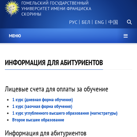
ГОМЕЛЬСКИЙ ГОСУДАРСТВЕННЫЙ
Перейти
УНИВЕРСИТЕТ ИМЕНИ ФРАНЦИСКА
к
СКОРИНЫ
основному
Поиск.
содержанию
РУС
БЕЛ
中国
МЕНЮ
ИНФОРМАЦИЯ ДЛЯ АБИТУРИЕНТОВ
Лицевые счета для оплаты за обучение
1 курс (дневная форма обучения)
1 курс (заочная форма обучения)
1 курс углубленного высшего образования (магистратуры)
Второе высшее образование
Информация для абитуриентов