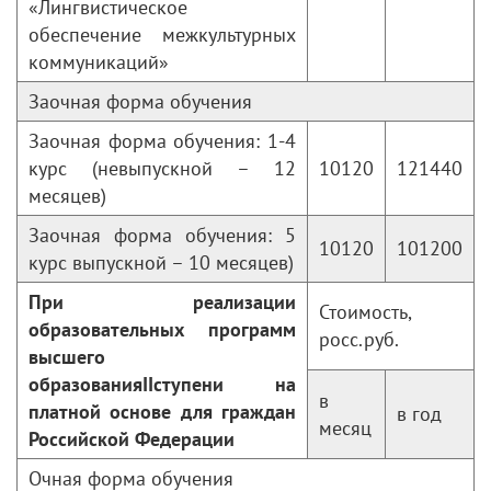
«Лингвистическое
обеспечение межкультурных
коммуникаций»
Заочная форма обучения
Заочная форма обучения: 1-4
курс (невыпускной – 12
10120
121440
месяцев)
Заочная форма обучения: 5
10120
101200
курс выпускной – 10 месяцев)
При реализации
Стоимость,
образовательных программ
росс.руб.
высшего
образования
II
ступени на
в
платной основе для граждан
в год
месяц
Российской Федерации
Очная форма обучения