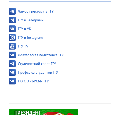
Чат-бот ректората ГГУ
ГГУ в Телеграмм
ГГУ в VK
ГГУ в Instagram
ГГУ TV
Довузовская подготовка ГГУ
Студенческий совет ГГУ
Профсоюз студентов ГГУ
ПО ОО «БРСМ» ГГУ