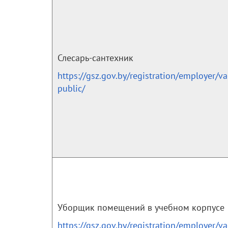
Слесарь-сантехник
https://gsz.gov.by/registration/employer/v
public/
Уборщик помещений в учебном корпусе
https://gsz.gov.by/registration/employer/v