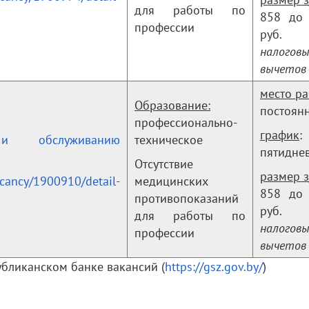
для работы по
858 до
профессии
руб
налогов
вычетов
место р
Образование:
постоян
профессионально-
график
:
и обслуживанию
техническое
пятидне
Отсутствие
размер з
acancy/1900910/detail-
медицинских
858 до
противопоказаний
руб
для работы по
налогов
профессии
вычетов
бликанском банке вакансий (
https://gsz.gov.by/
)