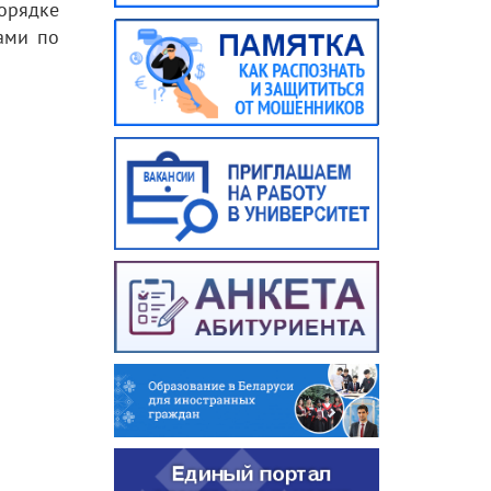
орядке
ами по