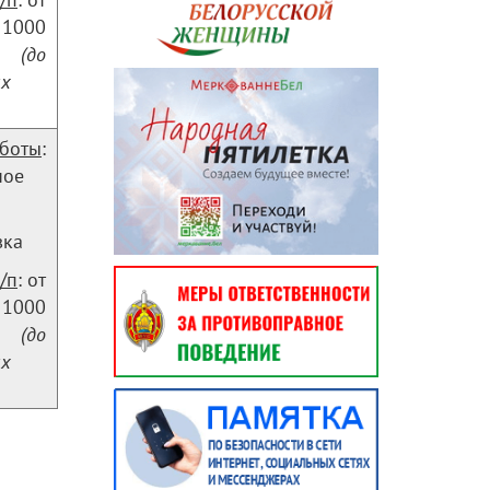
 1000
.
(до
ых
аботы
:
ное
вка
/п
: от
 1000
.
(до
ых