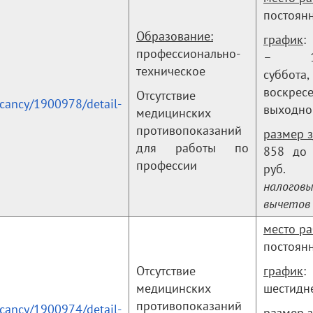
постоян
Образование:
график
:
профессионально-
– 17.
техническое
суббота,
воскрес
Отсутствие
acancy/1900978/detail-
выходно
медицинских
противопоказаний
размер з
для работы по
858 до
профессии
руб
налогов
вычетов
место р
постоян
Отсутствие
график
:
медицинских
шестидн
противопоказаний
acancy/1900974/detail-
размер з