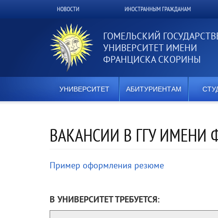
Перейти
НОВОСТИ
ИНОСТРАННЫМ ГРАЖДАНАМ
Верхнее
к
основному
меню
содержанию
ГОМЕЛЬСКИЙ ГОСУДАРСТ
УНИВЕРСИТЕТ ИМЕНИ
ФРАНЦИСКА СКОРИНЫ
УНИВЕРСИТЕТ
АБИТУРИЕНТАМ
СТУ
ВАКАНСИИ В ГГУ ИМЕНИ 
Пример оформления резюме
В УНИВЕРСИТЕТ ТРЕБУЕТСЯ: