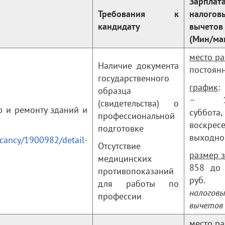
Зарпла
Требования к
налогов
кандидату
вычетов
(Мин/ма
место р
Наличие документа
постоян
государственного
график
:
образца
– 17.
(свидетельства) о
 и ремонту зданий и
суббота,
профессиональной
воскрес
подготовке
выходно
acancy/1900982/detail-
Отсутствие
размер з
медицинских
858 до
противопоказаний
руб
для работы по
налогов
профессии
вычетов
место р