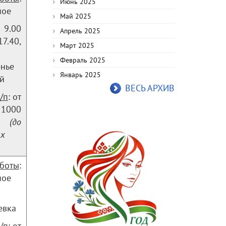
Июнь 2025
ное
Май 2025
 9.00
Апрель 2025
40,
Март 2025
Февраль 2025
енье
Январь 2025
й
ВЕСЬ АРХИВ
/п
: от
 1000
.
(до
ых
аботы
:
ное
евка
/п
: от