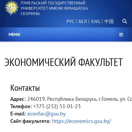
ГОМЕЛЬСКИЙ ГОСУДАРСТВЕННЫЙ
Перейти
УНИВЕРСИТЕТ ИМЕНИ ФРАНЦИСКА
к
СКОРИНЫ
основному
Поиск.
содержанию
РУС
БЕЛ
中国
МЕНЮ
ЭКОНОМИЧЕСКИЙ ФАКУЛЬТЕТ
Контакты
Адрес:
246019, Республика Беларусь, г.Гомель, ул. С
Телефон:
+375 (232) 51-01-23
E-mail:
econfac@gsu.by
Сайт факультета:
https://economics.gsu.by/