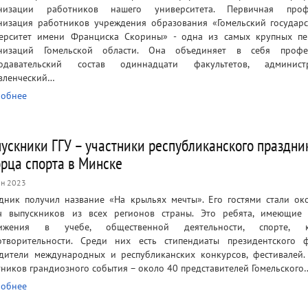
анизации работников нашего университета. Первичная проф
низация работников учреждения образования «Гомельский государ
ерситет имени Франциска Скорины» - одна из самых крупных п
низаций Гомельской области. Она объединяет в себя профес
подавательский состав одиннадцати факультетов, администр
вленческий…
обнее
ускники ГГУ – участники республиканского праздни
рца спорта в Минске
н 2023
дник получил название «На крыльях мечты». Его гостями стали ок
ч выпускников из всех регионов страны. Это ребята, имеющие
тижения в учебе, общественной деятельности, спорте, ку
отворительности. Среди них есть стипендиаты президентского
дители международных и республиканских конкурсов, фестивалей.
тников грандиозного события – около 40 представителей Гомельского
обнее