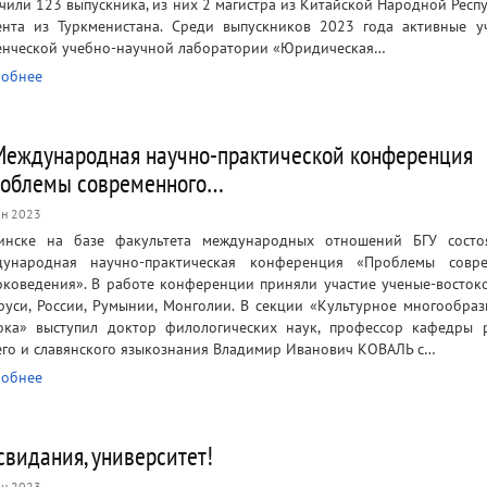
чили 123 выпускника, из них 2 магистра из Китайской Народной Респу
ента из Туркменистана. Среди выпускников 2023 года активные у
енческой учебно-научной лаборатории «Юридическая…
обнее
 Международная научно-практической конференция
облемы современного…
н 2023
нске на базе факультета международных отношений БГУ состоя
ународная научно-практическая конференция «Проблемы совре
оковедения». В работе конференции приняли участие ученые-восток
руси, России, Румынии, Монголии. В секции «Культурное многообраз
ока» выступил доктор филологических наук, профессор кафедры р
го и славянского языкознания Владимир Иванович КОВАЛЬ с…
обнее
свидания, университет!
н 2023