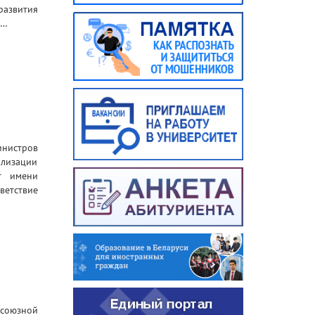
развития
о…
инистров
лизации
ет имени
етствие
союзной