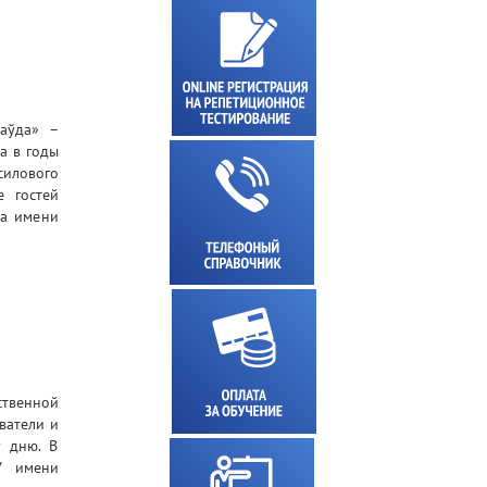
раўда» –
а в годы
силового
е гостей
та имени
ственной
ватели и
у дню. В
У имени