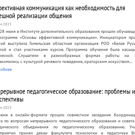
ективная коммуникация как необходимость для
ешной реализации общения
н 2023
 28 июня в Институте дополнительного образования прошли обучающ
рограмме «Основы эффективной коммуникации». Инициатором пр
тий выступила Гомельская областная организация РОО «Белая Русь
рой и стал участниками курсов. Программа обучения была насы
ересной. Слушатели в разнообразных формах работы на з
акомились с культурой речевого поведения, ораторским искусством…
обнее
рерывное педагогическое образование: проблемы 
спективы
н 2023
юня в онлайн-формате прошло совместное заседание Координац
та по вопросам непрерывного педагогического образования и совета
дического объединения по педагогическому образованию. Уч
приятии принял декан факультета психологии и педагогики Вл