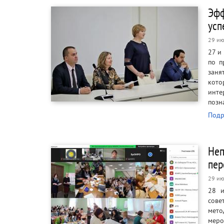
Эфф
усп
29 ию
27 и
по п
заня
кото
инт
позн
Подр
Неп
пер
29 ию
28 и
сове
мето
меро