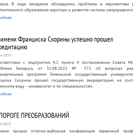
еров. В ходе заседания обсуждались проблемы и перспективы 
лнительного образования взрослых и развития системы непрерывног
обнее
 имени Франциска Скорины успешно прошел
редитацию
н 2023
ответствии с подпунктом 4.1 пункта 4 постановления Совета М
публики Беларусь от 31.08.2022 № 572 «О вопросах реа
зовательных программ» Гомельский государственный университ
циска Скорины прошел государственную аккредитацию на соотв
ленному виду – университет и по специальностям.
обнее
 ПОРОГЕ ПРЕОБРАЗОВАНИЙ
н 2023
июня прошла отчетно-выборная конференция первичной проф