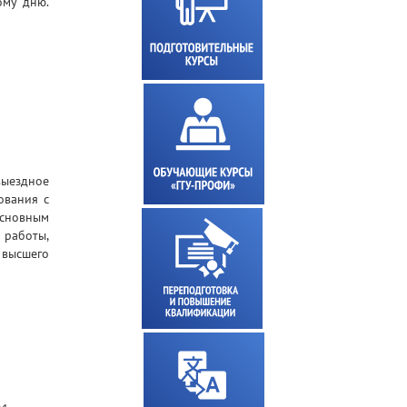
ому дню.
выездное
ования с
Основным
 работы,
 высшего