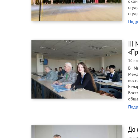
окон
студ
студ
Подр
III
«Пр
30 ию
В Ми
Межд
вост
Бела
Вост
обще
Подр
До 
30 ию