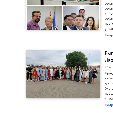
орг
орга
унив
орга
пре
упра
Подр
Вып
Дво
26 ию
Праз
тыся
дос
благ
побе
учас
Подр