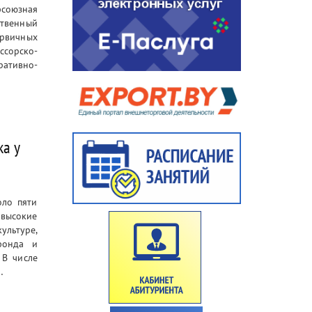
союзная
ственный
ервичных
сорско-
ативно-
ка у
оло пяти
 высокие
льтуре,
 фонда и
 В числе
…