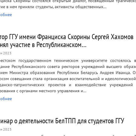
циска Скорины состоялся открытый диалог, посвященный трагическ
тие в нем приняли студенты, активисты общественных…
обнее
тор ГГУ имени Франциска Скорины Сергей Хахомов
нял участие в Республиканском…
н 2023
естском государственном техническом университете состоялось 
дание Республиканского совета ректоров учреждений высшего образ
тием Министра образования Республики Беларусь Андрея Иванца. 
осом совещания стала организация воспитательной и идеологической
данско-патриотических проектов и взаимодействие учреждений
зования с органами местного управления и…
обнее
инар о деятельности БелТПП для студентов ГГУ
н 2023