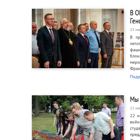
В О
Ген
23 ию
В пр
лето
фаши
блок
меро
Фран
Подр
Мы 
22 ию
22 и
войн
студ
пред