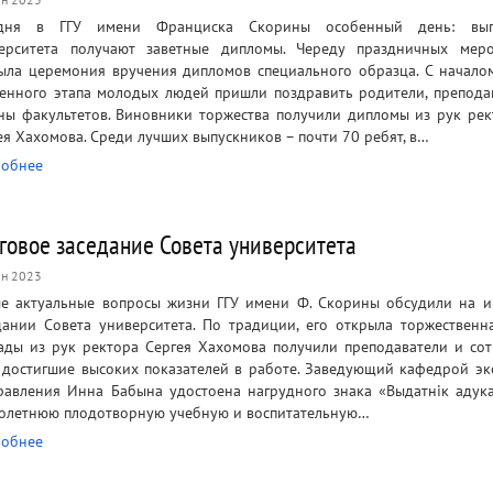
одня в ГГУ имени Франциска Скорины особенный день: вып
ерситета получают заветные дипломы. Череду праздничных мер
ыла церемония вручения дипломов специального образца. С начало
енного этапа молодых людей пришли поздравить родители, препода
ны факультетов. Виновники торжества получили дипломы из рук рек
ея Хахомова. Среди лучших выпускников – почти 70 ребят, в…
обнее
говое заседание Совета университета
н 2023
е актуальные вопросы жизни ГГУ имени Ф. Скорины обсудили на 
дании Совета университета. По традиции, его открыла торжественна
ады из рук ректора Сергея Хахомова получили преподаватели и со
, достигшие высоких показателей в работе. Заведующий кафедрой э
равления Инна Бабына удостоена нагрудного знака «Выдатнiк адука
олетнюю плодотворную учебную и воспитательную…
обнее