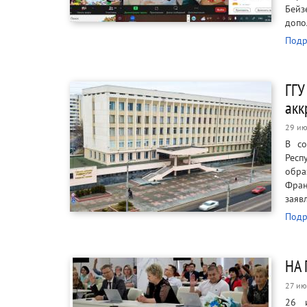
Бейз
допо
Подр
ГГУ
акк
29 ию
В со
Рес
обра
Фран
заяв
Подр
НА
27 ию
26 