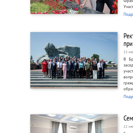
Фран
Учас
Подр
Рек
при
22 ию
В Бр
засе
учас
вопр
граж
обра
Подр
Сем
22 ию