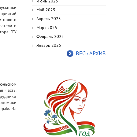
Июнь 2025
ускники
Май 2025
оприятий
Апрель 2025
м нового
ватели и
Март 2025
тора ГГУ
Февраль 2025
Январь 2025
ВЕСЬ АРХИВ
июньском
я часть.
трудники
кономики
цыi». За