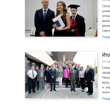
Сег
унив
откр
жизн
дека
Серг
Подр
Ито
30 ию
Самы
засе
Нагр
вуза
и уп
мног
Подр