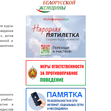
ие курсы
оведения
», актив
щенной и
анятиях
и
ионного
 учебно-
астие в
адислав