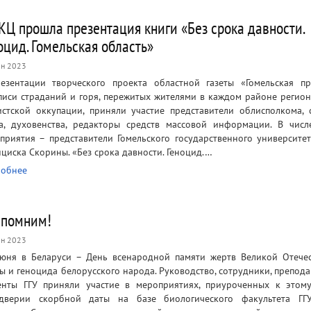
КЦ прошла презентация книги «Без срока давности.
оцид. Гомельская область»
н 2023
езентации творческого проекта областной газеты «Гомельская п
писи страданий и горя, пережитых жителями в каждом районе регион
стской оккупации, приняли участие представители облисполкома, 
а, духовенства, редакторы средств массовой информации. В числ
приятия – представители Гомельского государственного университе
циска Скорины. «Без срока давности. Геноцид.…
обнее
помним!
н 2023
юня в Беларуси – День всенародной памяти жертв Великой Отече
ы и геноцида белорусского народа. Руководство, сотрудники, препода
енты ГГУ приняли участие в мероприятиях, приуроченных к этом
дверии скорбной даты на базе биологического факультета ГГ