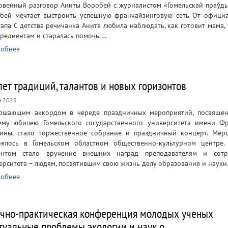
овенный разговор Аниты Воробей с журналистом «Гомельскай праўды
бей мечтает выстроить успешную франчайзинговую сеть От офици
тапа С детства речичанка Анита любила наблюдать, как готовит мама, 
гредиентам и старалась помочь.…
обнее
лет традиций, талантов и новых горизонтов
н 2025
ршающим аккордом в череде праздничных мероприятий, посвяще
ему юбилею Гомельского государственного университета имени Ф
ины, стало торжественное собрание и праздничный концерт. Мер
оялось в Гомельском областном общественно-культурном центре
нтом стало вручение внешних наград преподавателям и сотр
ерситета – людям, посвятившим свою жизнь делу образования и науки
обнее
чно-практическая конференция молодых ученых
туальные проблемы экологии и наук о…