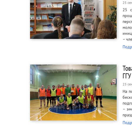
25 се
25 с
про
перс
моло
иниц
– чл
Подр
Тов
ГГУ
25 се
На п
беск
подг
– эм
праз
Подр