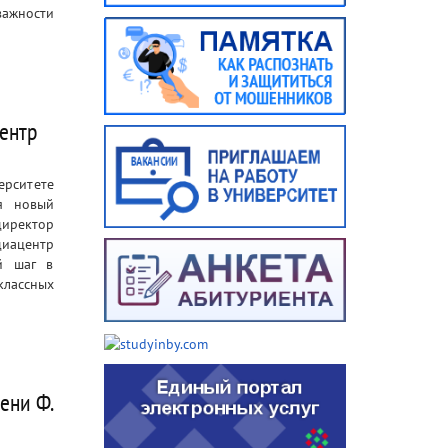
важности
ентр
ерситете
я новый
иректор
иацентр
й шаг в
классных
ени Ф.