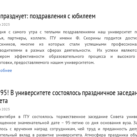
 празднует: поздравления с юбилеем
н 2025
дня с самого утра с теплыми поздравлениями наш университет 
ья, партнеры, коллеги. ГГУ имени Ф. Скорины гордится дости
ускников, многие из которых стали успешными профессион
водителями в разных сферах деятельности. Их успехи являютс
мером эффективности образовательного процесса и высокого
отовки, предоставляемого нашим университетом.
обнее
 95! В университете состоялось праздничное заседа
ета
н 2025
ентября в ГГУ состоялось торжественное заседание Совета униве
ященное знаменательной дате – 95-летию со дня основания вуза. З
лось с вручения наград сотрудникам, чей труд и преданность дел
ительный вклад в развитие университета. Атмосфера праздника об