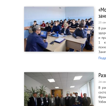
«Мо
зан
25 се
В ра
здор
и пр
1 к
псих
Заня
Подр
Раз
24 се
В ра
сост
Фра
Узбе