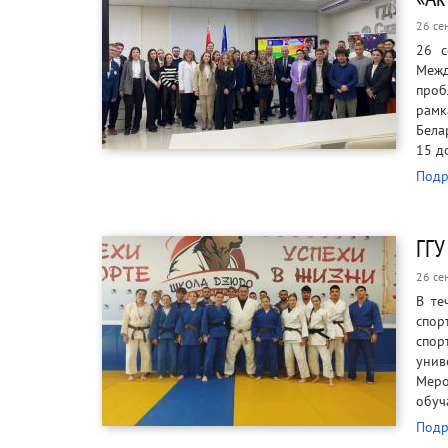
26 се
26 с
Межд
проб
рамк
Бела
15 д
Подр
ГГУ
26 се
В те
спор
спо
унив
Меро
обуч
Подр