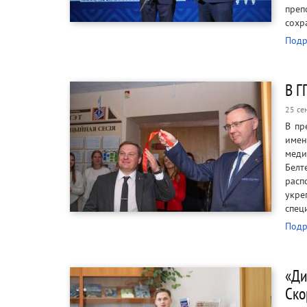
преп
сохр
Подр
В Г
25 се
В пр
имен
мед
Бел
расп
укре
спец
Подр
«Ди
Ско