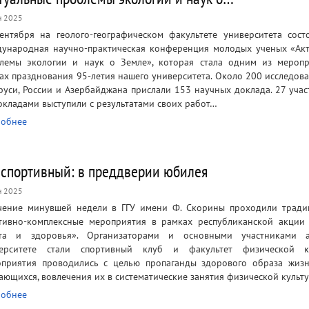
н 2025
ентября на геолого-географическом факультете университета состо
ународная научно-практическая конференция молодых ученых «Ак
лемы экологии и наук о Земле», которая стала одним из мероп
ах празднования 95-летия нашего университета. Около 200 исследова
руси, России и Азербайджана прислали 153 научных доклада. 27 учас
окладами выступили с результатами своих работ…
обнее
 спортивный: в преддверии юбилея
н 2025
чение минувшей недели в ГГУ имени Ф. Скорины проходили трад
тивно-комплексные мероприятия в рамках республиканской акции
рта и здоровья». Организаторами и основными участниками 
ерситете стали спортивный клуб и факультет физической ку
приятия проводились с целью пропаганды здорового образа жиз
ающихся, вовлечения их в систематические занятия физической культ
обнее