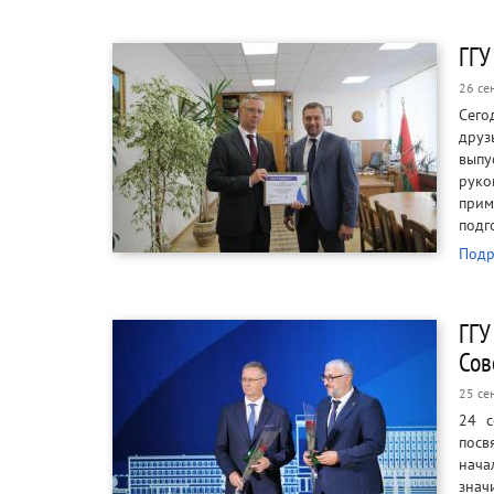
ГГУ
26 се
Сего
друз
вып
руко
при
подг
Подр
ГГУ
Сов
25 се
24 с
посв
нача
знач