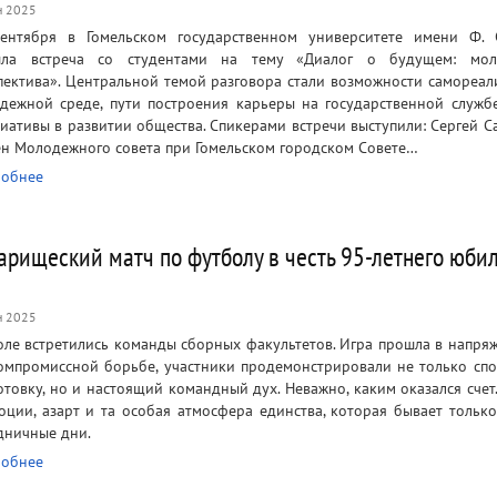
н 2025
ентября в Гомельском государственном университете имени Ф.
шла встреча со студентами на тему «Диалог о будущем: мол
пектива». Центральной темой разговора стали возможности самореал
дежной среде, пути построения карьеры на государственной служб
иативы в развитии общества. Спикерами встречи выступили: Сергей С
ен Молодежного совета при Гомельском городском Совете…
обнее
арищеский матч по футболу в честь 95-летнего юби
н 2025
оле встретились команды сборных факультетов. Игра прошла в напря
омпромиссной борьбе, участники продемонстрировали не только сп
отовку, но и настоящий командный дух. Неважно, каким оказался счет.
оции, азарт и та особая атмосфера единства, которая бывает только
дничные дни.
обнее