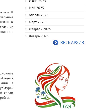
Июнь 2025
Май 2025
ялась II
Апрель 2025
туальные
риятий в
Март 2025
телей из
Февраль 2025
тников с
Январь 2025
ВЕСЬ АРХИВ
иционные
 «Неделя
акции в
льтуры.
ни среди
урой и…