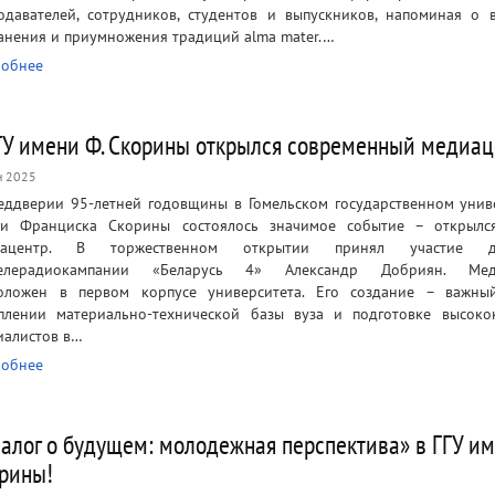
одавателей, сотрудников, студентов и выпускников, напоминая о 
анения и приумножения традиций alma mater.…
обнее
ГУ имени Ф. Скорины открылся современный медиац
н 2025
еддверии 95-летней годовщины в Гомельском государственном унив
и Франциска Скорины состоялось значимое событие – открылс
иацентр. В торжественном открытии принял участие д
телерадиокампании «Беларусь 4» Александр Добриян. Мед
оложен в первом корпусе университета. Его создание – важны
плении материально-технической базы вуза и подготовке высоко
иалистов в…
обнее
алог о будущем: молодежная перспектива» в ГГУ им
рины!