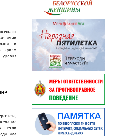
посещают
жениями
алами и
я ярким
 уровня
ние
рситета,
аседание
у внесли
ъединила