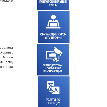
ического
ерситета
Скорины.
. Особое
ьности,
готовки