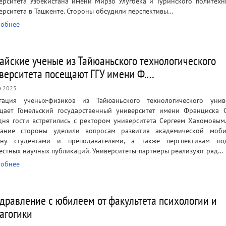
ерситета Узбекистана имени Мирзо Улугбека и Туринского политехн
ерситета в Ташкенте. Стороны обсудили перспективы…
обнее
айские ученые из Тайюаньского технологического
верситета посещают ГГУ имени Ф.…
н 2025
гация ученых-физиков из Тайюаньского технологического унив
щает Гомельский государственный университет имени Франциска 
дня гости встретились с ректором университета Сергеем Хахомовым
ание стороны уделили вопросам развития академической мобил
ну студентами и преподавателями, а также перспективам под
естных научных публикаций. Университеты-партнеры реализуют ряд…
обнее
дравление с юбилеем от факультета психологии и
агогики