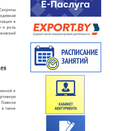
 Скорины
одежная
изации в
е и роль
аковский
лея
женной и
ортивную
 Главное
 в такие