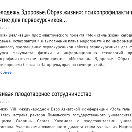
лодежь. Здоровье. Образ жизни»: психопрофилакти
ятие для первокурсников…
н 2025
мках реализации профилактического проекта «Мой стиль жизни сегод
овье и успех завтра!» и выполнения плана мероприятий по информа
авовому просвещению первокурсников «Месяц первокурсника» для с
урса факультета физики и информационных технологий пр
опрофилактическое мероприятие «Молодежь. Здоровье. Образ 
тие провела Светлана Загорцева, врач по медицинской…
обнее
вивая плодотворное сотрудничество
н 2025
мках VIII международной Евро-Азиатской конференции «Золь-гель
оялась встреча ректора Гомельского государственного университе
нциска Скорины Сергея Хахомова с представителями универ
кистана. Участниками оживленного диалога стали ученые из Нацио