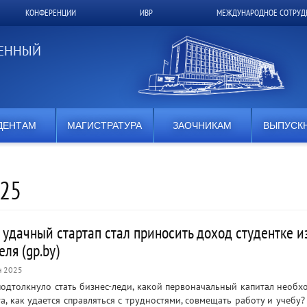
КОНФЕРЕНЦИИ
ИВР
МЕЖДУНАРОДНОЕ СОТРУД
ВЕННЫЙ
ДЕНТАМ
МАГИСТРАТУРА
ЗАОЧНИКАМ
ВЫПУСК
25
 удачный стартап стал приносить доход студентке и
еля (gp.by)
н 2025
подтолкнуло стать бизнес-леди, какой первоначальный капитал необх
та, как удается справляться с трудностями, совмещать работу и учебу