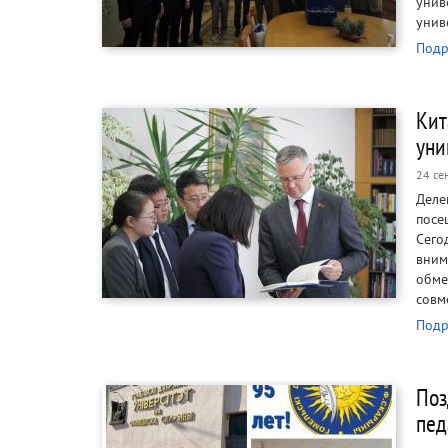
унив
унив
Подр
Кит
уни
24 се
Деле
посе
Сего
вним
обме
совм
Подр
Поз
пед