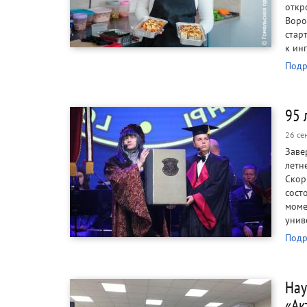
откр
Воро
стар
к ин
Подр
95 
26 се
Заве
летн
Скор
сост
моме
унив
Подр
Нау
«Ак