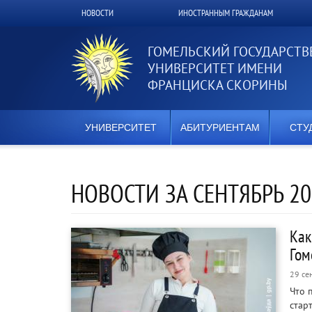
Перейти
НОВОСТИ
ИНОСТРАННЫМ ГРАЖДАНАМ
Верхнее
к
основному
меню
содержанию
ГОМЕЛЬСКИЙ ГОСУДАРСТ
УНИВЕРСИТЕТ ИМЕНИ
ФРАНЦИСКА СКОРИНЫ
УНИВЕРСИТЕТ
АБИТУРИЕНТАМ
СТУ
НОВОСТИ ЗА СЕНТЯБРЬ 20
Как
Гом
29 се
Что 
стар