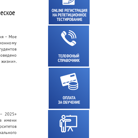
ческое
ня – Мое
ционному
тудентов
оведено
жизни».
 – 2025»
та имени
ситетов
нального