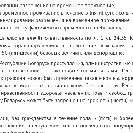
ровании разрешения на временное проживание;
 временное проживание в течение 5 (пяти) суток со дн
аннулировании разрешения на временное проживание
ции по месту фактического временного пребывания.
ельства влечёт ответственность по ч. 1 ст. 24.35 К
ивных правонарушениях с наложение взыскания 
50 (пятидесяти) базовых величин, или депортацию.
Республики Беларусь преступления, административные 
ь в соответствии с законодательными актами Респ
ых граждан может быть применена такая мера выдворе
ылка в интересах национальной безопасности Респ
нравственности, здоровья населения, прав и свобод г
 Беларусь может быть запрещен на срок от 6 (шести) 
иц без гражданства в течение года 5 (пять) и более
совершение преступления может последовать аннулир
еспублике Беларусь.