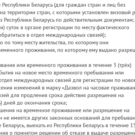
е Республики Беларусь (для граждан стран и лиц без
а территории стран, с которыми установлен визовый р
из Республики Беларусь по действительным документам;
ти) суток в органе регистрации по месту фактического
братиться в отдел международных связей);
о по тому месту жительства, по которому они
временного проживания, по которому ему выдано разре
вания или временного проживания в течение 3 (трёх)
ибытия на новое место временного пребывания или
 отдел международных связей для регистрации по ново
сения изменений в марку «Дазвол на часовае пражыван
язей для продления срока действия разрешения на
) дней до окончания срока;
решения на временное проживание или разрешение на
 не имеется других законных оснований для пребыва
Беларусь, выехать из Республики Беларусь в течение 1
ления о принятом решении об отказе в выдаче разрешен