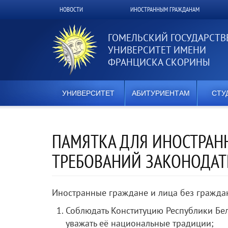
Перейти
НОВОСТИ
ИНОСТРАННЫМ ГРАЖДАНАМ
Верхнее
к
основному
меню
содержанию
ГОМЕЛЬСКИЙ ГОСУДАРСТ
УНИВЕРСИТЕТ ИМЕНИ
ФРАНЦИСКА СКОРИНЫ
УНИВЕРСИТЕТ
АБИТУРИЕНТАМ
СТУ
ПАМЯТКА ДЛЯ ИНОСТРА
ТРЕБОВАНИЙ ЗАКОНОДАТЕ
Иностранные граждане и лица без гражда
Соблюдать Конституцию Республики Бел
уважать её национальные традиции;