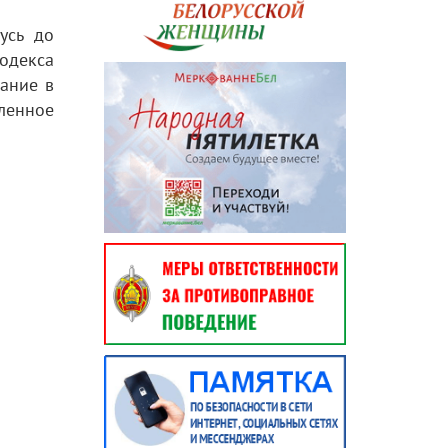
усь до
одекса
ание в
ленное