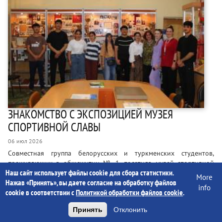
ЗНАКОМСТВО С ЭКСПОЗИЦИЕЙ МУЗЕЯ
СПОРТИВНОЙ СЛАВЫ
06 июл 2026
Совместная группа белорусских и туркменских студентов,
проживающих в общежитии № 1, посетила музей спортивной
Наш сайт использует файлы cookie для сбора статистики.
славы Гомельщины. Наши гости узнали о достижениях героев
More
Нажав «Принять», вы даете согласие на обработку файлов
спорта, представленных в экспозиции музея. Организация
info
cookie в соответствии с
Политикой обработки файлов cookie
.
экскурсии – инициатива воспитателя общежития Алисы
Салицкой. Проводимые воспитательные мероприятия, в том
Принять
Отклонить
числе и эта беседа-экскурсия, позитивно сказываются на