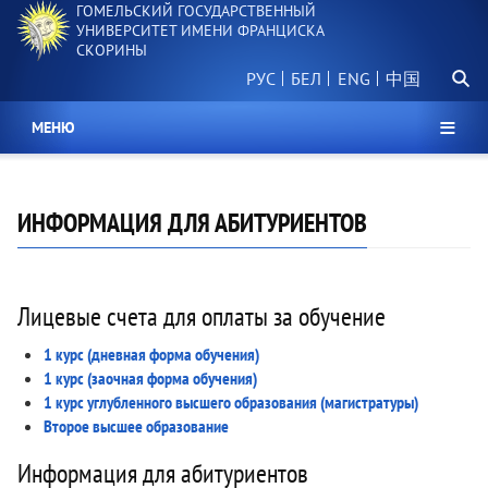
ГОМЕЛЬСКИЙ ГОСУДАРСТВЕННЫЙ
Перейти
УНИВЕРСИТЕТ ИМЕНИ ФРАНЦИСКА
к
СКОРИНЫ
основному
Поиск.
содержанию
РУС
БЕЛ
中国
МЕНЮ
ИНФОРМАЦИЯ ДЛЯ АБИТУРИЕНТОВ
Лицевые счета для оплаты за обучение
1 курс (дневная форма обучения)
1 курс (заочная форма обучения)
1 курс углубленного высшего образования (магистратуры)
Второе высшее образование
Информация для абитуриентов