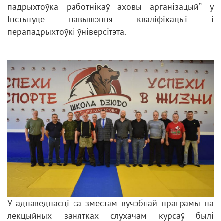
падрыхтоўка работнікаў аховы арганізацый” у
Інстытуце павышэння кваліфікацыі і
перападрыхтоўкі ўніверсітэта.
У адпаведнасці са зместам вучэбнай праграмы на
лекцыйных занятках слухачам курсаў былі