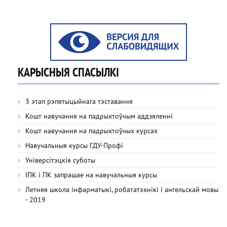
КАРЫСНЫЯ СПАСЫЛКІ
3 этап рэпетыцыйнага тэставання
Кошт навучання на падрыхтоўчым аддзяленні
Кошт навучання на падрыхтоўчых курсах
Навучальныя курсы ГДУ-Профі
Універсітэцкія суботы
ІПК і ПК запрашае на навучальныя курсы
Летняя школа інфарматыкі, робататэхнікі і ангельскай мовы
- 2019