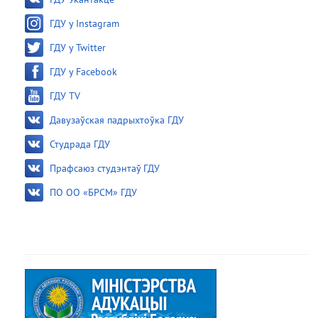
ГДУ у Instagram
ГДУ у Twitter
ГДУ у Facebook
ГДУ TV
Давузаўская падрыхтоўка ГДУ
Студрада ГДУ
Прафсаюз студэнтаў ГДУ
ПО ОО «БРСМ» ГДУ