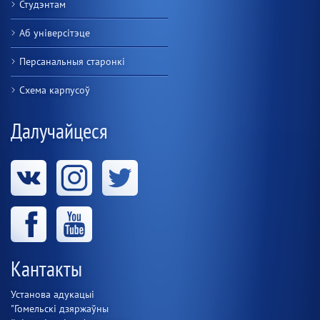
Студэнтам
Аб універсітэце
Персанальныя старонкі
Схема карпусоў
Далучайцеся
Кантакты
Установа адукацыі
"Гомельскі дзяржаўны