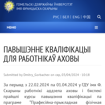
Перайсці
ГОМЕЛЬСКІ ДЗЯРЖАЎНЫ ЎНІВЕРСІТЭТ
да
ІМЯ ФРАНЦЫСКА СКАРЫНЫ
асноўнага
Пошу
змесціва
РУС
БЕЛ
中国
МЕНЮ
ПАВЫШЭННЕ КВАЛІФІКАЦЫІ
ДЛЯ РАБОТНІКАЎ АХОВЫ
Submitted by
Dmitry_Gorbachev
on
сер, 03/04/2024 - 10:18
За перыяд з 22.02.2024 па 01.04.2024 у ГДУ імя Ф.
Скарыны работнікі аддзела аховы і бяспекі
прайшлі курсы павышэння кваліфікацыі па
праграме “Прафесійна-прыкладная фізічная