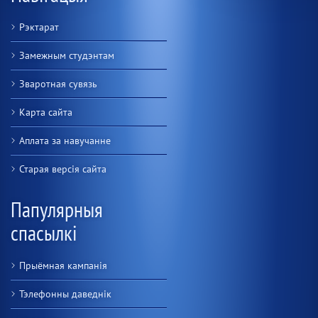
Рэктарат
Замежным студэнтам
Зваротная сувязь
Карта сайта
Аплата за навучанне
Старая версiя сайта
Папулярныя
спасылкі
Прыёмная кампанія
Тэлефонны даведнік