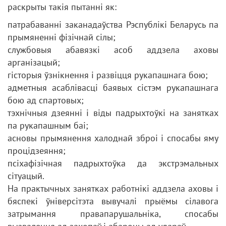
раскрыты такія пытанні як:
патрабаванні заканадаўства Рэспублікі Беларусь па
прымяненні фізічнай сілы;
службовыя абавязкі асоб аддзела аховы
арганізацый;
гісторыя ўзнікнення і развіцця рукапашнага бою;
адметныя асаблівасці баявых сістэм рукапашнага
бою ад спартовых;
тэхнічныя дзеянні і віды падрыхтоўкі на занятках
па рукапашным баі;
асновы прымянення халоднай зброі і спосабы яму
процідзеяння;
псіхафізічная падрыхтоўка да экстрэмальных
сітуацый.
На практычных занятках работнікі аддзела аховы і
бяспекі ўніверсітэта вывучалі прыёмы сілавога
затрымання правапарушальніка, спосабы