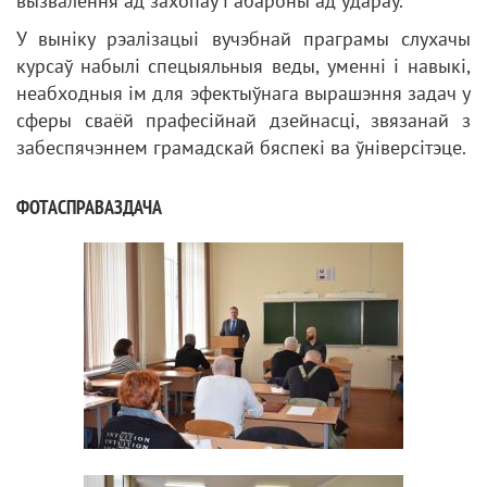
вызвалення ад захопаў і абароны ад удараў.
У выніку рэалізацыі вучэбнай праграмы слухачы
курсаў набылі спецыяльныя веды, уменні і навыкі,
неабходныя ім для эфектыўнага вырашэння задач у
сферы сваёй прафесійнай дзейнасці, звязанай з
забеспячэннем грамадскай бяспекі ва ўніверсітэце.
ФОТАСПРАВАЗДАЧА