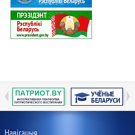
Навігацыя