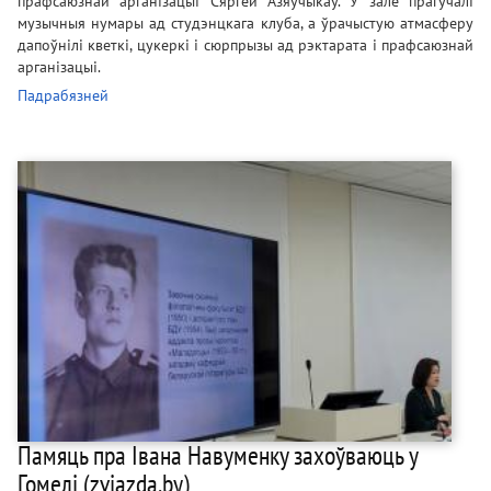
прафсаюзнай арганізацыі Сяргей Азяўчыкаў. У зале прагучалі
музычныя нумары ад студэнцкага клуба, а ўрачыстую атмасферу
дапоўнілі кветкі, цукеркі і сюрпрызы ад рэктарата і прафсаюзнай
арганізацыі.
Падрабязней
Памяць пра Івана Навуменку захоўваюць у
Гомелі (zviazda.by)