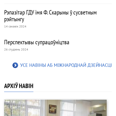
Рэпазітар ГДУ імя Ф. Скарыны ў сусветным
рэйтынгу
14 сакавік 2024
Перспектывы супрацоўніцтва
26 студзень 2024
УСЕ НАВІНЫ АБ МІЖНАРОДНАЙ ДЗЕЙНАСЦІ
АРХІЎ НАВІН