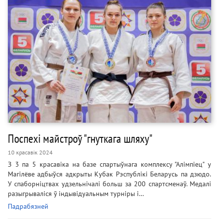
Поспехі майстроў "гнуткага шляху"
10 красавік 2024
З 3 па 5 красавіка на базе спартыўнага комплексу "Алімпіец" у
Магілёве адбыўся адкрыты Кубак Рэспублікі Беларусь па дзюдо.
У спаборніцтвах удзельнічалі больш за 200 спартсменаў. Медалі
разыгрываліся ў індывідуальным турніры і…
Падрабязней