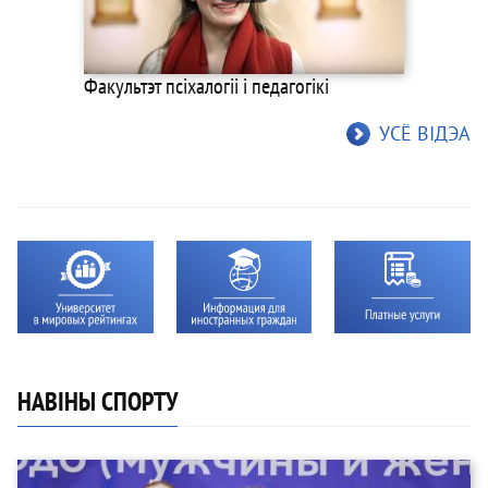
Факультэт псіхалогіі і педагогікі
УСЁ ВIДЭА
НАВІНЫ СПОРТУ