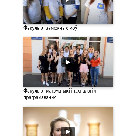
Факультэт замежных моў
Факультэт матэматыкі і тэхналогій
праграмавання