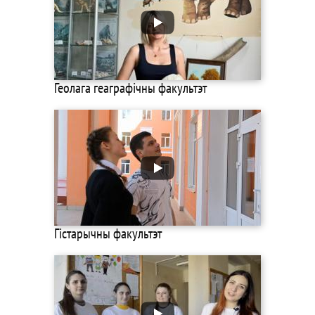
Геолага геаграфічны факультэт
Гістарычны факультэт