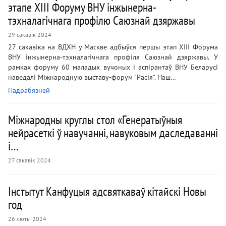
этапе XIII Форуму ВНУ інжынерна-
тэхналагічнага профілю Саюзнай дзяржавы
29 сакавік 2024
27 сакавіка на ВДХН у Маскве адбыўся першы этап XIII Форума
ВНУ інжынерна-тэхналагічнага профіля Саюзнай дзяржавы. У
рамках форуму 60 маладых вучоных і аспірантаў ВНУ Беларусі
наведалі Міжнародную выставу-форум "Расія". Наш…
Падрабязней
Міжнародны круглы стол «Генератыўныя
нейрасеткі ў навучанні, навуковым даследаванні
і…
27 сакавік 2024
Інстытут Канфуцыя адсвяткаваў кітайскі Новы
год
26 люты 2024