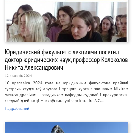
Юридический факультет с лекциями посетил
доктор юридических наук, профессор Колоколов
Никита Александрович
12 красавік 2024
10 красавіка 2024 года на юрыдычным факультэце прайшлі
сустрэчы студэнтаў другога і трэцяга курса з звонавым Мікітам
Аляксандравічам – загадчыкам кафедры судовай і пракурорска-
следчай дзейнасці Маскоўскага універсітэта ім. А.С.…
Падрабязней