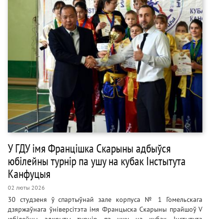
У ГДУ імя Францішка Скарыны адбыўся
юбілейны турнір па ушу на кубак Інстытута
Канфуцыя
02 люты 2026
30 студзеня ў спартыўнай зале корпуса № 1 Гомельскага
дзяржаўнага ўніверсітэта імя Францыска Скарыны прайшоў V
юбілейны адкрыты турнір па ушу на кубак Інстытута