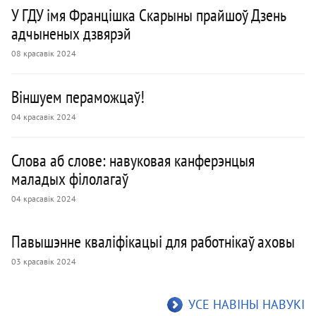
У ГДУ імя Францішка Скарыны прайшоў Дзень
адчыненых дзвярэй
08 красавік 2024
Віншуем пераможцаў!
04 красавік 2024
Слова аб слове: навуковая канферэнцыя
маладых філолагаў
04 красавік 2024
Павышэнне кваліфікацыі для работнікаў аховы
03 красавік 2024
УСЕ НАВІНЫ НАВУКІ