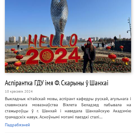
Аспірантка ГДУ імя Ф. Скарыны ў Шанхаі
10 красавік 2024
Выкладчык кітайскай мовы, аспірант кафедры рускай, агульнага і
славянскага мовазнаўства Віялета Беладзед пабывала на
стажыроўцы ў г. Шанхай і наведала Шанхайскую Акадэмію
грамадскіх навук. Асноўнымі мэтамі паездкі сталі…
Падрабязней