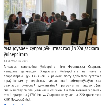
Умацоўваем супрацоўніцтва: госці з Хэцзэскага
ўніверсітэта
14 кастрычнік 2025
Гомельскі дзяржаўны ўніверсітэт імя Францыска Скарыны
наведала дэлегацыя Хэцзэскага ўніверсітэта на чале з
прарэктарам Цуй Сян'янем. У рамках візіту адбылася сустрэча
кіраўніцтвам універсітэта, падчас якой абмяркоўваўся ход
рэалізацыі сумеснай адукацыйнай праграмы па падрыхтоўцы
спецыялістаў па спецыяльнасці «Фізіка». На гэты момант у рамках
гэтай праграмы ў ГДУ імя Ф. Скарыны навучаецца 220 грамадзян
КНР. Прадстаўнікі…