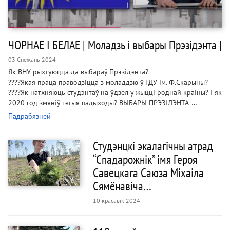
ЧОРНАЕ І БЕЛАЕ | Моладзь і выбары Прэзідэнта |
03 Снежань 2024
Як ВНУ рыхтуюцца да выбараў Прэзідэнта?
????Якая праца праводзіцца з моладдзю ў ГДУ ім. Ф.Скарыны?
????Як натхняюць студэнтаў на ўдзел у жыцці роднай краіны? І як
2020 год змяніў гэтыя падыходы? ВЫБАРЫ ПРЭЗІДЭНТА -…
Падрабязней
Студэнцкі экалагічны атрад
“Спадарожнік” імя Героя
Савецкага Саюза Міхаіла
Сямёнавіча…
10 красавік 2024