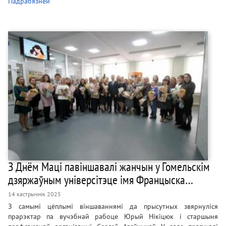
Падрабязней
З Днём Маці павіншавалі жанчын у Гомельскім
дзяржаўным універсітэце імя Францыска…
14 кастрычнік 2025
З самымі цёплымі віншаваннямі да прысутных звярнуліся
прарэктар па вучэбнай рабоце Юрый Нікіцюк і старшыня