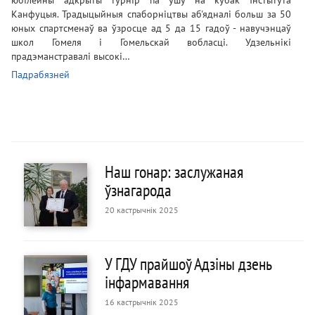
Канфуцыя. Традыцыйныя спаборніцтвы аб'ядналі больш за 50
юных спартсменаў ва ўзросце ад 5 да 15 гадоў - навучэнцаў
школ Гомеля і Гомельскай вобласці. Удзельнікі
прадэманстравалі высокі…
Падрабязней
Наш гонар: заслужаная
ўзнагарода
20 кастрычнік 2025
У ГДУ прайшоў Адзіны дзень
інфармавання
16 кастрычнік 2025