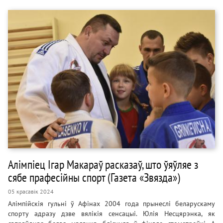
Алімпіец Ігар Макараў расказаў, што ўяўляе з
сябе прафесійны спорт (Газета «Звязда»)
05 красавік 2024
Алімпійскія гульні ў Афінах 2004 года прынеслі беларускаму
спорту адразу дзве вялікія сенсацыі. Юлія Несцярэнка, як