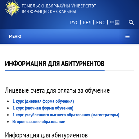
Перайсці
ГОМЕЛЬСКІ ДЗЯРЖАЎНЫ ЎНІВЕРСІТЭТ
да
ІМЯ ФРАНЦЫСКА СКАРЫНЫ
асноўнага
Пошу
змесціва
РУС
БЕЛ
中国
МЕНЮ
ИНФОРМАЦИЯ ДЛЯ АБИТУРИЕНТОВ
Лицевые счета для оплаты за обучение
1 курс (дневная форма обучения)
1 курс (заочная форма обучения)
1 курс углубленного высшего образования (магистратуры)
Второе высшее образование
Информация для абитуриентов