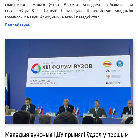
славянскага мовазнаўства Віялета Беладзед пабывала на
стажыроўцы ў г. Шанхай і наведала Шанхайскую Акадэмію
грамадскіх навук. Асноўнымі мэтамі паездкі сталі…
Падрабязней
Маладыя вучоныя ГДУ прынялі ўдзел у першым