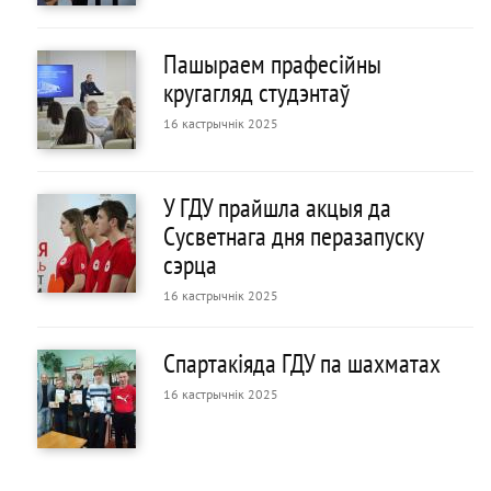
Пашыраем прафесійны
кругагляд студэнтаў
16 кастрычнік 2025
У ГДУ прайшла акцыя да
Сусветнага дня перазапуску
сэрца
16 кастрычнік 2025
Спартакіяда ГДУ па шахматах
16 кастрычнік 2025