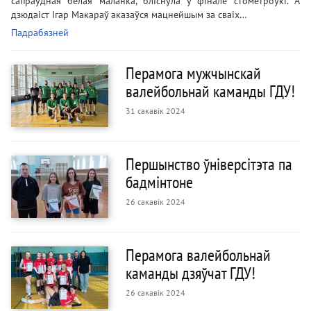
сапраўдная белая маланка, бліснула ў фінале стометроўкі. А
дзюдаіст Ігар Макараў аказаўся мацнейшым за сваіх…
Падрабязней
Перамога мужчынскай
валейбольнай каманды ГДУ!
31 сакавік 2024
Першынство ўніверсітэта па
бадмінтоне
26 сакавік 2024
Перамога валейбольнай
каманды дзяўчат ГДУ!
26 сакавік 2024