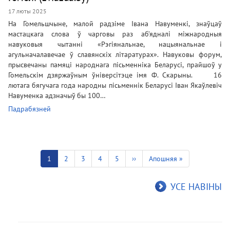
17 люты 2025
На Гомельшчыне, малой радзіме Івана Навуменкі, знаўцаў
мастацкага слова ў чарговы раз аб’ядналі міжнародныя
навуковыя чытанні «Рэгіянальнае, нацыянальнае і
агульначалавечае ў славянскіх літаратурах». Навуковы форум,
прысвечаны памяці народнага пісьменніка Беларусі, прайшоў у
Гомельскім дзяржаўным ўніверсітэце імя Ф. Скарыны. 16
лютага бягучага года народны пісьменнік Беларусі Іван Якаўлевіч
Навуменка адзначыў бы 100…
Падрабязней
Pagination
Current
1
Старонка
2
Старонка
3
Старонка
4
Старонка
5
Next
››
Last
Апошняя »
page
page
page
УСЕ НАВІНЫ