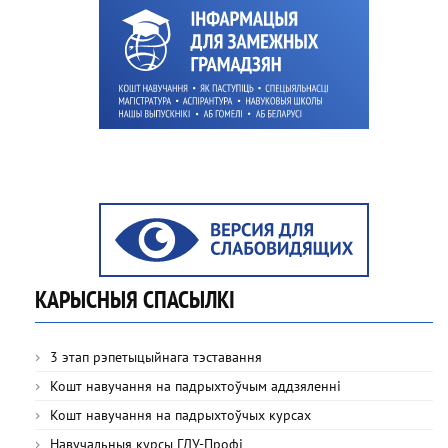
КАРЫСНЫЯ СПАСЫЛКІ
3 этап рэпетыцыйнага тэставання
Кошт навучання на падрыхтоўчым аддзяленні
Кошт навучання на падрыхтоўчых курсах
Навучальныя курсы ГДУ-Профі