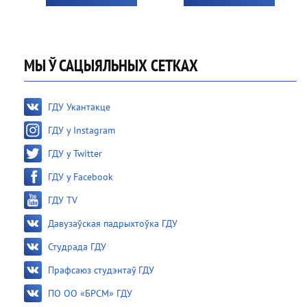
МЫ Ў САЦЫЯЛЬНЫХ СЕТКАХ
ГДУ Укантакце
ГДУ у Instagram
ГДУ у Twitter
ГДУ у Facebook
ГДУ TV
Давузаўская падрыхтоўка ГДУ
Студрада ГДУ
Прафсаюз студэнтаў ГДУ
ПО ОО «БРСМ» ГДУ