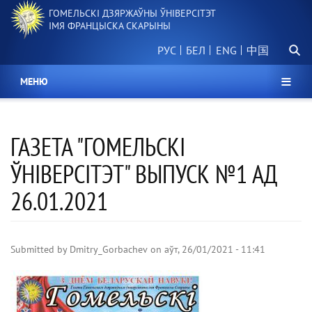
Перайсці
ГОМЕЛЬСКІ ДЗЯРЖАЎНЫ ЎНІВЕРСІТЭТ
да
ІМЯ ФРАНЦЫСКА СКАРЫНЫ
асноўнага
Пошу
змесціва
РУС
БЕЛ
中国
МЕНЮ
ГАЗЕТА "ГОМЕЛЬСКІ
ЎНІВЕРСІТЭТ" ВЫПУСК №1 АД
26.01.2021
Submitted by
Dmitry_Gorbachev
on
аўт, 26/01/2021 - 11:41