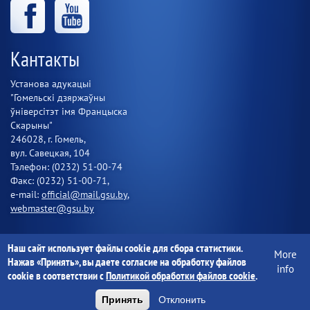
Кантакты
Установа адукацыі
"Гомельскі дзяржаўны
ўніверсітэт імя Францыска
Скарыны"
246028, г. Гомель,
вул. Савецкая, 104
Тэлефон: (0232) 51-00-74
Факс: (0232) 51-00-71,
e-mail:
official@mail.gsu.by
,
webmaster@gsu.by
Наш сайт использует файлы cookie для сбора статистики.
More
Установа адукацыі "Гомельскі дзяржаўны ўніверсітэт імя
Нажав «Принять», вы даете согласие на обработку файлов
info
Францыска Скарыны" 1997-2020
cookie в соответствии с
Политикой обработки файлов cookie
.
Принять
Отклонить