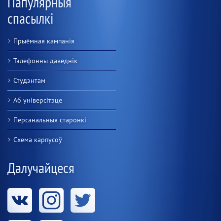
Папулярныя
спасылкі
Прыёмная кампанія
Тэлефонны даведнік
Студэнтам
Аб універсітэце
Персанальныя старонкі
Схема карпусоў
Далучайцеся