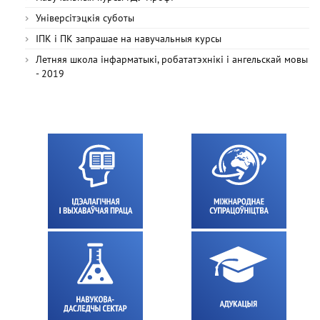
Універсітэцкія суботы
ІПК і ПК запрашае на навучальныя курсы
Летняя школа інфарматыкі, робататэхнікі і ангельскай мовы
- 2019