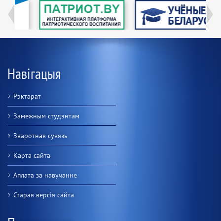
Навігацыя
Рэктарат
Замежным студэнтам
Зваротная сувязь
Карта сайта
Аплата за навучанне
Старая версiя сайта