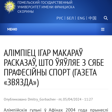
ГОМЕЛЬСКИЙ ГОСУДАРСТВЕННЫЙ
Перейти
УНИВЕРСИТЕТ ИМЕНИ ФРАНЦИСКА
к
СКОРИНЫ
основному
Поиск.
содержанию
РУС
БЕЛ
中国
МЕНЮ
АЛІМПІЕЦ ІГАР МАКАРАЎ
РАСКАЗАЎ, ШТО ЎЯЎЛЯЕ З СЯБЕ
ПРАФЕСІЙНЫ СПОРТ (ГАЗЕТА
«ЗВЯЗДА»)
Опубликовано
Dmitry_Gorbachev
-
пт, 05/04/2024 - 11:27
Алімпійскія гульні ў Афінах 2004 года прынеслі