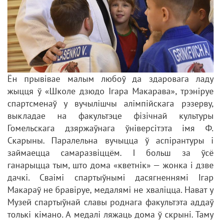
Ён прывівае малым любоў да здаровага ладу
жыцця ў «Школе дзюдо Ігара Макарава», трэніруе
спартсменаў у вучылішчы алімпійскага рэзерву,
выкладае на факультэце фізічнай культуры
Гомельскага дзяржаўнага ўніверсітэта імя Ф.
Скарыны. Паралельна вучыцца ў аспірантуры і
займаецца самаразвіццём. І больш за ўсё
ганарыцца тым, што дома «кветнік» — жонка і дзве
дачкі. Сваімі спартыўнымі дасягненнямі Ігар
Макараў не бравіруе, медалямі не хваліцца. Нават у
Музей спартыўнай славы роднага факультэта аддаў
толькі кімано. А медалі ляжаць дома ў скрыні. Таму