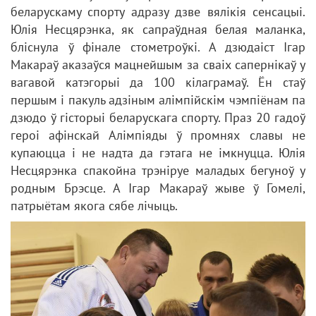
беларускаму спорту адразу дзве вялікія сенсацыі.
Юлія Несцярэнка, як сапраўдная белая маланка,
бліснула ў фінале стометроўкі. А дзюдаіст Ігар
Макараў аказаўся мацнейшым за сваіх сапернікаў у
вагавой катэгорыі да 100 кілаграмаў. Ён стаў
першым і пакуль адзіным алімпійскім чэмпіёнам па
дзюдо ў гісторыі беларускага спорту. Праз 20 гадоў
героі афінскай Алімпіяды ў промнях славы не
купаюцца і не надта да гэтага не імкнуцца. Юлія
Несцярэнка спакойна трэніруе маладых бегуноў у
родным Брэсце. А Ігар Макараў жыве ў Гомелі,
патрыётам якога сябе лічыць.