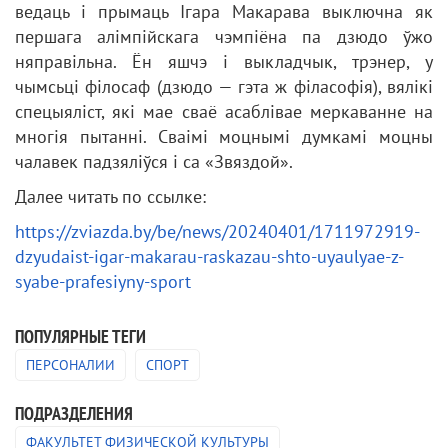
ведаць і прымаць Ігара Макарава выключна як
першага алімпійскага чэмпіёна па дзюдо ўжо
няправільна. Ён яшчэ і выкладчык, трэнер, у
чымсьці філосаф (дзюдо — гэта ж філасофія), вялікі
спецыяліст, які мае сваё асаблівае меркаванне на
многія пытанні. Сваімі моцнымі думкамі моцны
чалавек падзяліўся і са «Звяздой».
Далее читать по ссылке:
https://zviazda.by/be/news/20240401/1711972919-
dzyudaist-igar-makarau-raskazau-shto-uyaulyae-z-
syabe-prafesiyny-sport
ПОПУЛЯРНЫЕ ТЕГИ
ПЕРСОНАЛИИ
СПОРТ
ПОДРАЗДЕЛЕНИЯ
ФАКУЛЬТЕТ ФИЗИЧЕСКОЙ КУЛЬТУРЫ