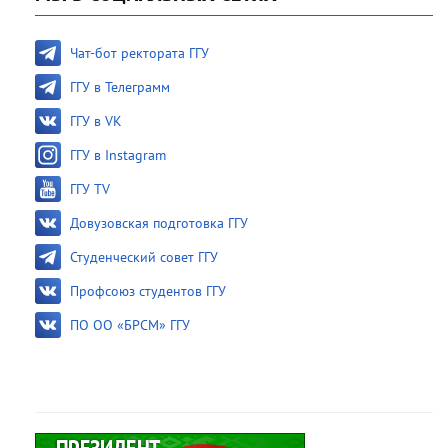
Чат-бот ректората ГГУ
ГГУ в Телеграмм
ГГУ в VK
ГГУ в Instagram
ГГУ TV
Довузовская подготовка ГГУ
Студенческий совет ГГУ
Профсоюз студентов ГГУ
ПО ОО «БРСМ» ГГУ