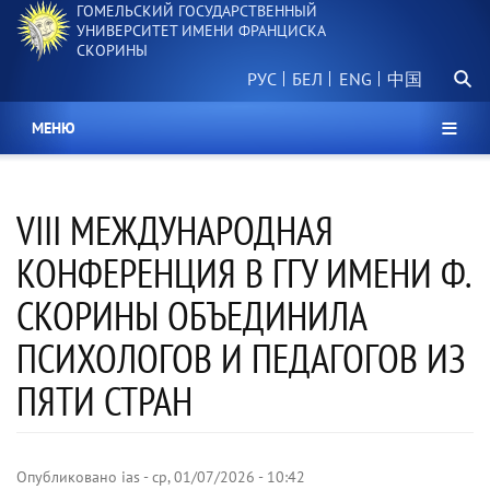
ГОМЕЛЬСКИЙ ГОСУДАРСТВЕННЫЙ
Перейти
УНИВЕРСИТЕТ ИМЕНИ ФРАНЦИСКА
к
СКОРИНЫ
основному
Поиск.
содержанию
РУС
БЕЛ
中国
МЕНЮ
VIII МЕЖДУНАРОДНАЯ
КОНФЕРЕНЦИЯ В ГГУ ИМЕНИ Ф.
СКОРИНЫ ОБЪЕДИНИЛА
ПСИХОЛОГОВ И ПЕДАГОГОВ ИЗ
ПЯТИ СТРАН
Опубликовано
ias
-
ср, 01/07/2026 - 10:42