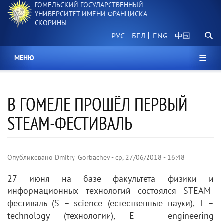
ГОМЕЛЬСКИЙ ГОСУДАРСТВЕННЫЙ
Перейти
УНИВЕРСИТЕТ ИМЕНИ ФРАНЦИСКА
к
СКОРИНЫ
основному
Поиск.
содержанию
РУС
БЕЛ
中国
МЕНЮ
В ГОМЕЛЕ ПРОШЁЛ ПЕРВЫЙ
STEAM-ФЕСТИВАЛЬ
Опубликовано
Dmitry_Gorbachev
-
ср, 27/06/2018 - 16:48
27 июня на базе факультета физики и
информационных технологий состоялся STEAM-
фестиваль (S – science (естественные науки), T –
technology (технологии), E – engineering