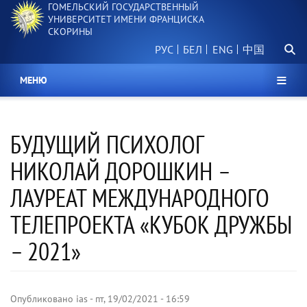
ГОМЕЛЬСКИЙ ГОСУДАРСТВЕННЫЙ
Перейти
УНИВЕРСИТЕТ ИМЕНИ ФРАНЦИСКА
к
СКОРИНЫ
основному
Поиск.
содержанию
РУС
БЕЛ
中国
МЕНЮ
БУДУЩИЙ ПСИХОЛОГ
НИКОЛАЙ ДОРОШКИН –
ЛАУРЕАТ МЕЖДУНАРОДНОГО
ТЕЛЕПРОЕКТА «КУБОК ДРУЖБЫ
– 2021»
Опубликовано
ias
-
пт, 19/02/2021 - 16:59