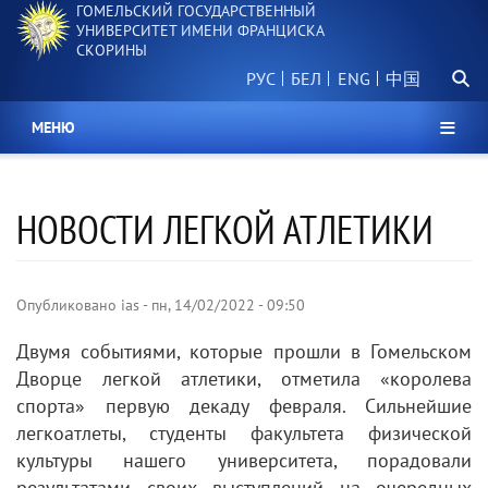
ГОМЕЛЬСКИЙ ГОСУДАРСТВЕННЫЙ
Перейти
УНИВЕРСИТЕТ ИМЕНИ ФРАНЦИСКА
к
СКОРИНЫ
основному
Поиск.
содержанию
РУС
БЕЛ
中国
МЕНЮ
НОВОСТИ ЛЕГКОЙ АТЛЕТИКИ
Опубликовано
ias
-
пн, 14/02/2022 - 09:50
Двумя событиями, которые прошли в Гомельском
Дворце легкой атлетики, отметила «королева
спорта» первую декаду февраля. Сильнейшие
легкоатлеты, студенты факультета физической
культуры нашего университета, порадовали
результатами своих выступлений на очередных