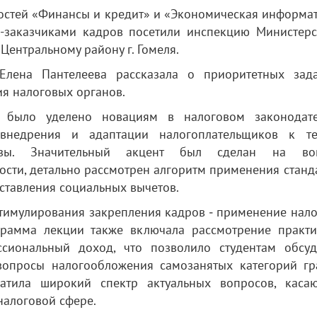
ностей «Финансы и кредит» и «Экономическая информа
-заказчиками кадров посетили инспекцию Министерс
Центральному району г. Гомеля.
Елена Пантелеева рассказала о приоритетных зад
я налоговых органов.
 было уделено новациям в налоговом законодате
 внедрения и адаптации налогоплательщиков к т
азы. Значительный акцент был сделан на воп
ости, детально рассмотрен алгоритм применения стан
оставления социальных вычетов.
стимулирования закрепления кадров ‒ применение нало
грамма лекции также включала рассмотрение практи
сиональный доход, что позволило студентам обсуд
вопросы налогообложения самозанятых категорий гр
ватила широкий спектр актуальных вопросов, каса
налоговой сфере.