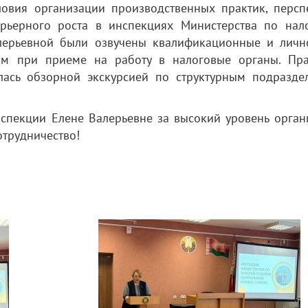
овия организации производственных практик, персп
рьерного роста в инспекциях Министерства по нал
алерьевной были озвучены квалификационные и личн
ам при приеме на работу в налоговые органы. Пра
лась обзорной экскурсией по структурным подразде
нспекции Елене Валерьевне за высокий уровень орган
отрудничество!