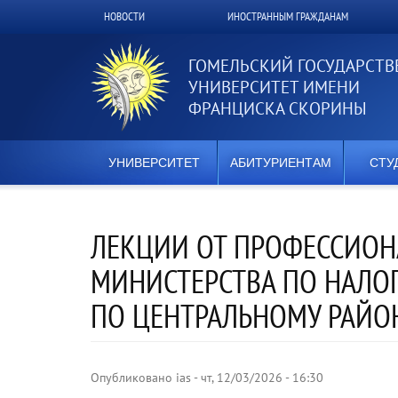
Перейти
НОВОСТИ
ИНОСТРАННЫМ ГРАЖДАНАМ
Верхнее
к
основному
меню
содержанию
ГОМЕЛЬСКИЙ ГОСУДАРСТ
УНИВЕРСИТЕТ ИМЕНИ
ФРАНЦИСКА СКОРИНЫ
УНИВЕРСИТЕТ
АБИТУРИЕНТАМ
СТУ
ЛЕКЦИИ ОТ ПРОФЕССИОН
МИНИСТЕРСТВА ПО НАЛОГ
ПО ЦЕНТРАЛЬНОМУ РАЙОН
Опубликовано
ias
-
чт, 12/03/2026 - 16:30