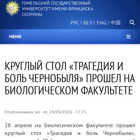
ГОМЕЛЬСКИЙ ГОСУДАРСТВЕННЫЙ
Перейти
УНИВЕРСИТЕТ ИМЕНИ ФРАНЦИСКА
к
СКОРИНЫ
основному
Поиск.
содержанию
РУС
БЕЛ
中国
МЕНЮ
КРУГЛЫЙ СТОЛ «ТРАГЕДИЯ И
БОЛЬ ЧЕРНОБЫЛЯ» ПРОШЕЛ НА
БИОЛОГИЧЕСКОМ ФАКУЛЬТЕТЕ
Опубликовано
ias
-
вт, 28/04/2026 - 17:15
28 апреля на биологическом факультете прошел
круглый стол «Трагедия и боль Чернобыля»,