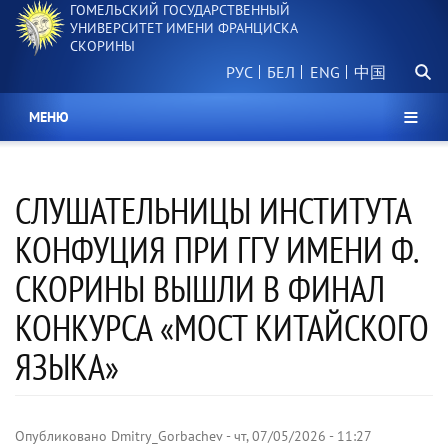
ГОМЕЛЬСКИЙ ГОСУДАРСТВЕННЫЙ
Перейти
УНИВЕРСИТЕТ ИМЕНИ ФРАНЦИСКА
к
СКОРИНЫ
основному
Поиск.
содержанию
РУС
БЕЛ
中国
МЕНЮ
СЛУШАТЕЛЬНИЦЫ ИНСТИТУТА
КОНФУЦИЯ ПРИ ГГУ ИМЕНИ Ф.
СКОРИНЫ ВЫШЛИ В ФИНАЛ
КОНКУРСА «МОСТ КИТАЙСКОГО
ЯЗЫКА»
Опубликовано
Dmitry_Gorbachev
-
чт, 07/05/2026 - 11:27