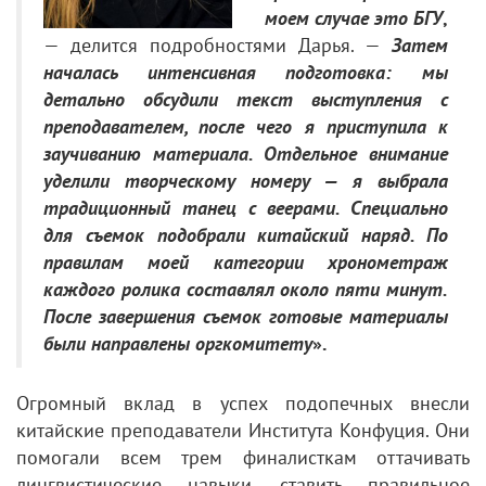
моем случае это БГУ
,
— делится подробностями Дарья. —
Затем
началась интенсивная подготовка: мы
детально обсудили текст выступления с
преподавателем, после чего я приступила к
заучиванию материала. Отдельное внимание
уделили творческому номеру — я выбрала
традиционный танец с веерами. Специально
для съемок подобрали китайский наряд. По
правилам моей категории хронометраж
каждого ролика составлял около пяти минут.
После завершения съемок готовые материалы
были направлены оргкомитету
».
Огромный вклад в успех подопечных внесли
китайские преподаватели Института Конфуция. Они
помогали всем трем финалисткам оттачивать
лингвистические навыки, ставить правильное