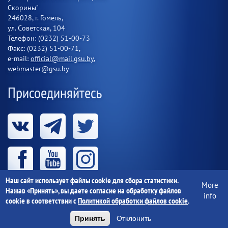
Скорины"
246028, г. Гомель,
ул. Советская, 104
Телефон: (0232) 51-00-73
Факс: (0232) 51-00-71,
e-mail:
official@mail.gsu.by
,
webmaster@gsu.by
Присоединяйтесь
Наш сайт использует файлы cookie для сбора статистики.
More
Нажав «Принять», вы даете согласие на обработку файлов
info
cookie в соответствии с
Политикой обработки файлов cookie
.
Учреждение образования «Гомельский государственный
университет имени Франциска Скорины» 1997-
2026 г.
Принять
Отклонить