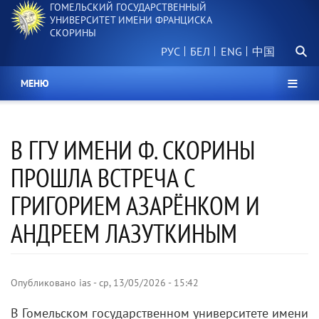
ГОМЕЛЬСКИЙ ГОСУДАРСТВЕННЫЙ
Перейти
УНИВЕРСИТЕТ ИМЕНИ ФРАНЦИСКА
к
СКОРИНЫ
основному
Поиск.
содержанию
РУС
БЕЛ
中国
МЕНЮ
В ГГУ ИМЕНИ Ф. СКОРИНЫ
ПРОШЛА ВСТРЕЧА С
ГРИГОРИЕМ АЗАРЁНКОМ И
АНДРЕЕМ ЛАЗУТКИНЫМ
Опубликовано
ias
-
ср, 13/05/2026 - 15:42
В Гомельском государственном университете имени