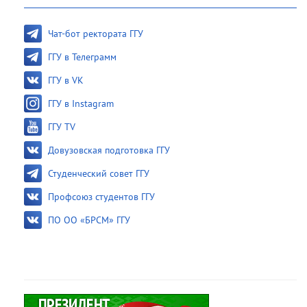
Чат-бот ректората ГГУ
ГГУ в Телеграмм
ГГУ в VK
ГГУ в Instagram
ГГУ TV
Довузовская подготовка ГГУ
Студенческий совет ГГУ
Профсоюз студентов ГГУ
ПО ОО «БРСМ» ГГУ