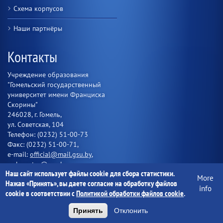
Схема корпусов
Наши партнёры
Контакты
Учреждение образования
"Гомельский государственный
университет имени Франциска
Скорины"
246028, г. Гомель,
ул. Советская, 104
Телефон: (0232) 51-00-73
Факс: (0232) 51-00-71,
e-mail:
official@mail.gsu.by
,
webmaster@gsu.by
Наш сайт использует файлы cookie для сбора статистики.
More
Присоединяйтесь
Нажав «Принять», вы даете согласие на обработку файлов
info
cookie в соответствии с
Политикой обработки файлов cookie
.
Принять
Отклонить