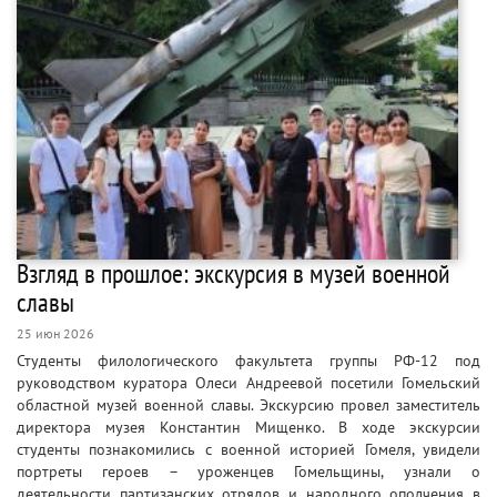
Взгляд в прошлое: экскурсия в музей военной
славы
25 июн 2026
Студенты филологического факультета группы РФ-12 под
руководством куратора Олеси Андреевой посетили Гомельский
областной музей военной славы. Экскурсию провел заместитель
директора музея Константин Мищенко. В ходе экскурсии
студенты познакомились с военной историей Гомеля, увидели
портреты героев – уроженцев Гомельщины, узнали о
деятельности партизанских отрядов и народного ополчения в