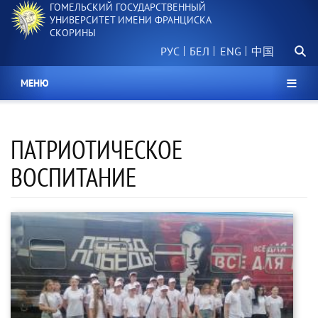
ГОМЕЛЬСКИЙ ГОСУДАРСТВЕННЫЙ
Перейти
УНИВЕРСИТЕТ ИМЕНИ ФРАНЦИСКА
к
СКОРИНЫ
основному
Поиск.
содержанию
РУС
БЕЛ
中国
МЕНЮ
ПАТРИОТИЧЕСКОЕ
ВОСПИТАНИЕ