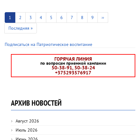
Нумерация
страниц
Текущая
1
Страница
2
Страница
3
Страница
4
Страница
5
Страница
6
Страница
7
Страница
8
Страница
9
Следующая
››
страница
страница
Последняя
Последняя »
страница
Подписаться на Патриотическое воспитание
ГОРЯЧАЯ ЛИНИЯ
по вопросам приемной кампании
50-38-91, 50-38-24
+375293576917
АРХИВ НОВОСТЕЙ
Август 2026
Июль 2026
Июнь 2026