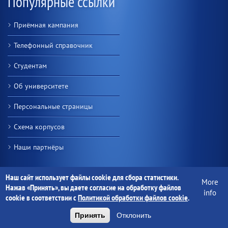
Популярные ссылки
Приёмная кампания
Телефонный справочник
Студентам
Об университете
Персональные страницы
Схема корпусов
Наши партнёры
Контакты
Наш сайт использует файлы cookie для сбора статистики.
More
Нажав «Принять», вы даете согласие на обработку файлов
info
Учреждение образования
cookie в соответствии с
Политикой обработки файлов cookie
.
"Гомельский государственный
университет имени Франциска
Принять
Отклонить
Скорины"