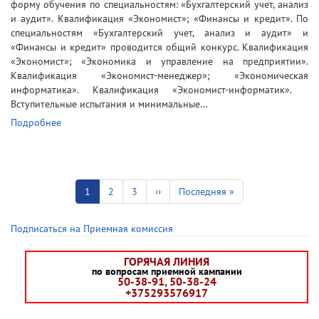
форму обучения по специальностям: «Бухгалтерский учет, анализ
и аудит». Квалификация «Экономист»; «Финансы и кредит». По
специальностям «Бухгалтерский учет, анализ и аудит» и
«Финансы и кредит» проводится общий конкурс. Квалификация
«Экономист»; «Экономика и управление на предприятии».
Квалификация «Экономист-менеджер»; «Экономическая
информатика». Квалификация «Экономист-информатик».
Вступительные испытания и минимальные…
Подробнее
Нумерация
страниц
Текущая
1
Страница
2
Страница
3
Следующая
››
Последняя
Последняя »
страница
страница
страница
Подписаться на Приемная комиссия
ГОРЯЧАЯ ЛИНИЯ
по вопросам приемной кампании
50-38-91, 50-38-24
+375293576917