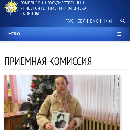
ГОМЕЛЬСКИЙ ГОСУДАРСТВЕННЫЙ
Перейти
УНИВЕРСИТЕТ ИМЕНИ ФРАНЦИСКА
к
СКОРИНЫ
основному
Поиск.
содержанию
РУС
БЕЛ
中国
МЕНЮ
ПРИЕМНАЯ КОМИССИЯ