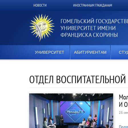
Перейти
НОВОСТИ
ИНОСТРАННЫМ ГРАЖДАНАМ
Верхнее
к
основному
меню
содержанию
ГОМЕЛЬСКИЙ ГОСУДАРСТ
УНИВЕРСИТЕТ ИМЕНИ
ФРАНЦИСКА СКОРИНЫ
УНИВЕРСИТЕТ
АБИТУРИЕНТАМ
СТУ
ОТДЕЛ ВОСПИТАТЕЛЬНОЙ
Мол
И О
25 се
Подр