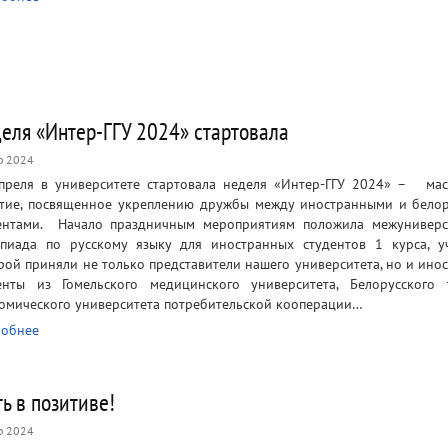
еля «Интер-ГГУ 2024» стартовала
р 2024
преля в университете стартовала неделя «Интер-ГГУ 2024» – ма
тие, посвященное укреплению дружбы между иностранными и бело
ентами. Начало праздничным мероприятиям положила межуниверс
пиада по русскому языку для иностранных студентов 1 курса, у
рой приняли не только представители нашего университета, но и ино
енты из Гомельского медицинского университета, Белорусского 
омического университета потребительской кооперации…
обнее
ь в позитиве!
р 2024