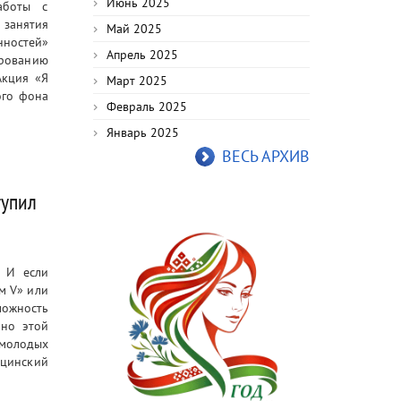
Июнь 2025
аботы с
 занятия
Май 2025
ностей»
Апрель 2025
ированию
Акция «Я
Март 2025
ого фона
Февраль 2025
Январь 2025
ВЕСЬ АРХИВ
тупил
. И если
м V» или
можность
нно этой
 молодых
цинский