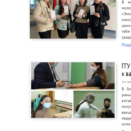
В ма
моло
«Эм
спос
ценн
тебя
сред
Подр
ГГУ
к в
24 се
В Го
рань
кита
полу
вакц
люде
осмо