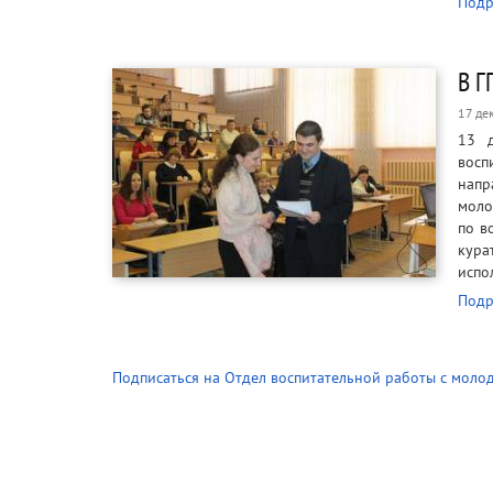
Подр
В Г
17 де
13 д
восп
нап
моло
по в
кура
испо
Подр
Подписаться на Отдел воспитательной работы с моло