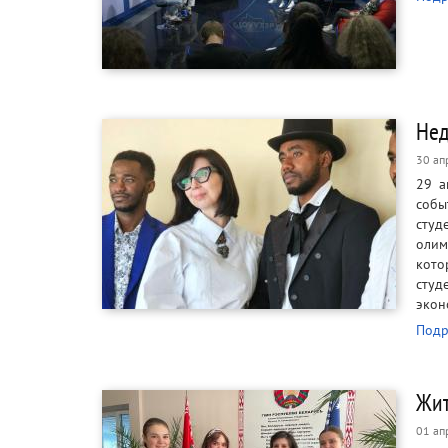
Нед
30 ап
29 а
собы
студ
олим
кото
студ
экон
Подр
Жит
01 ап