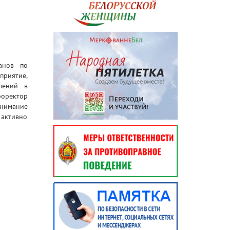
анов по
приятие,
лений в
роректор
внимание
 активно