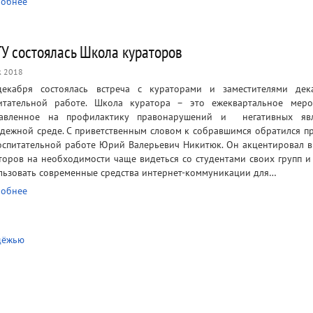
обнее
ГУ состоялась Школа кураторов
к 2018
екабря состоялась встреча с кураторами и заместителями дек
итательной работе. Школа куратора – это ежеквартальное меро
равленное на профилактику правонарушений и негативных яв
дежной среде. С приветственным словом к собравшимся обратился п
оспитательной работе Юрий Валерьевич Никитюк. Он акцентировал 
торов на необходимости чаще видеться со студентами своих групп и
льзовать современные средства интернет-коммуникации для…
обнее
дёжью