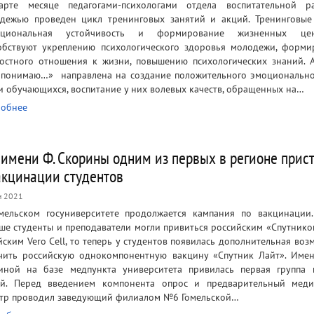
рте месяце педагогами-психологами отдела воспитательной р
дежью проведен цикл тренинговых занятий и акций. Тренинговые
оциональная устойчивость и формирование жизненных цен
обствуют укреплению психологического здоровья молодежи, форм
остного отношения к жизни, повышению психологических знаний. 
 понимаю…» направлена на создание положительного эмоциональн
и обучающихся, воспитание у них волевых качеств, обращенных на…
обнее
 имени Ф. Скорины одним из первых в регионе прис
акцинации студентов
н 2021
мельском госуниверситете продолжается кампания по вакцинации
ше студенты и преподаватели могли привиться российским «Спутнико
йским Vero Cell, то теперь у студентов появилась дополнительная воз
чить российскую однокомпонентную вакцину «Спутник Лайт». Име
иной на базе медпункта университета привилась первая группа
й. Перед введением компонента опрос и предварительный меди
тр проводил заведующий филиалом №6 Гомельской…