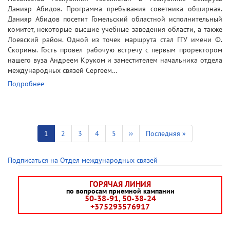
Данияр Абидов. Программа пребывания советника обширная.
Данияр Абидов посетит Гомельский областной исполнительный
комитет, некоторые высшие учебные заведения области, а также
Лоевский район. Одной из точек маршрута стал ГГУ имени Ф.
Скорины. Гость провел рабочую встречу с первым проректором
нашего вуза Андреем Круком и заместителем начальника отдела
международных связей Сергеем…
Подробнее
Нумерация
страниц
Текущая
1
Страница
2
Страница
3
Страница
4
Страница
5
Следующая
››
Последняя
Последняя »
страница
страница
страница
Подписаться на Отдел международных связей
ГОРЯЧАЯ ЛИНИЯ
по вопросам приемной кампании
50-38-91, 50-38-24
+375293576917