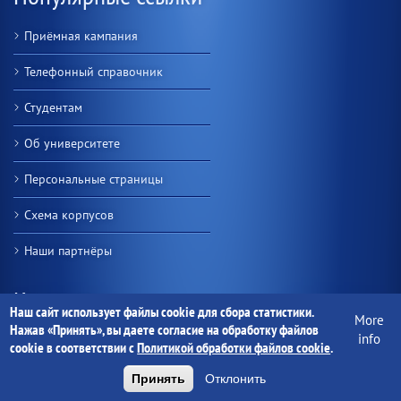
Приёмная кампания
Телефонный справочник
Студентам
Об университете
Персональные страницы
Схема корпусов
Наши партнёры
Контакты
Наш сайт использует файлы cookie для сбора статистики.
More
Нажав «Принять», вы даете согласие на обработку файлов
Учреждение образования
info
cookie в соответствии с
Политикой обработки файлов cookie
.
"Гомельский государственный
университет имени Франциска
Принять
Отклонить
Скорины"