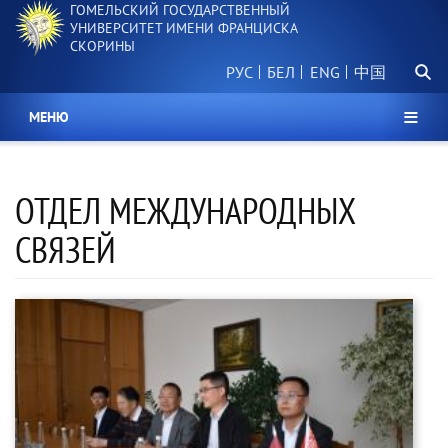
ГОМЕЛЬСКИЙ ГОСУДАРСТВЕННЫЙ
Перейти
УНИВЕРСИТЕТ ИМЕНИ ФРАНЦИСКА
к
СКОРИНЫ
основному
Поиск.
содержанию
РУС
БЕЛ
中国
МЕНЮ
ОТДЕЛ МЕЖДУНАРОДНЫХ
СВЯЗЕЙ