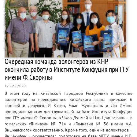
Очередная команда волонтеров из КНР
окончила работу в Институте Конфуция при ГГУ
имени Ф. Скорины
17 июн 2020
В этом году из Китайской Народной Республики в качестве
волонтеров по преподаванию китайского языка приехали 6
юношей и девушек. И Кэсин, Чжан Жуньсюань и Лю Иминь
проводили занятия для слушателей на базе Института Конфуция
при ГГУ имени Ф. Скорины, а Чжао Дунмэй и Цзи Цзиньсюань – в
гомельских «Гимназии № 71» и «Гимназии № 56 имени А.А.
Вишневского» соответственно. Кроме того, один из волонтеров –
Ян Чжифэн – осуществлял подготовку на базе МГПУ имени И.П.