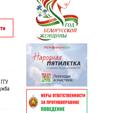
сти
 ГГУ
ружба