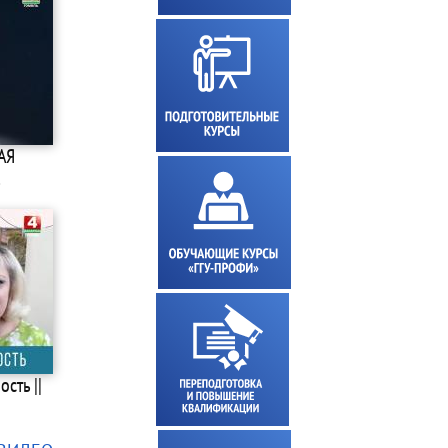
АЯ
…
сть ||