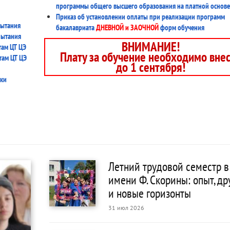
программы общего высшего образования на платной основе
Приказ об установлении оплаты при реализации программ
пытания
бакалавриата
ДНЕВНОЙ и ЗАОЧНОЙ
форм обучения
пытания
ВНИМАНИЕ!
там ЦТ ЦЭ
Плату за обучение необходимо вне
там ЦТ ЦЭ
до 1 сентября!
вки
Летний трудовой семестр в
имени Ф. Скорины: опыт, д
и новые горизонты
31 июл 2026