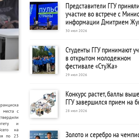
Представители ГГУ принял
участие во встрече с Мини
информации Дмитрием Жу
30 июл 2026
Студенты ГГУ принимают у
в открытом молодежном
фестивале «СтуЖа»
29 июл 2026
Конкурс растет, баллы выше
ГГУ завершился прием на 
Франциска
 места с
28 июл 2026
твердили
итету и
Всего на
Золото и серебро на чемпи
ия по 23