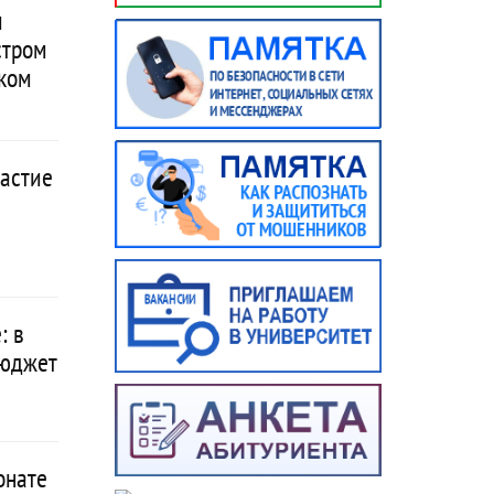
и
стром
ком
частие
: в
бюджет
онате