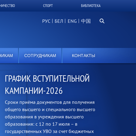
НИЧЕСТВО
СПОРТ
БИБЛИОТЕКА
Поиск...
РУС
БЕЛ
中国
НИКАМ
СОТРУДНИКАМ
КОНТАКТЫ
ЧАТ-БОТ ПРИЁМНОЙ
КОМИССИИ
Чат-бот предназначен для оперативной связи
абитуриентов с приёмной комиссией ГГУ
имени Ф.Скорины по любым вопросам,
касающимся приёмной кампании. Вопросы
рекомендуется задавать в рабочее время.