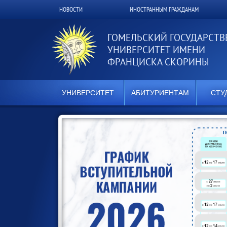
Перейти
НОВОСТИ
ИНОСТРАННЫМ ГРАЖДАНАМ
Верхнее
к
основному
меню
содержанию
ГОМЕЛЬСКИЙ ГОСУДАРСТ
УНИВЕРСИТЕТ ИМЕНИ
ФРАНЦИСКА СКОРИНЫ
УНИВЕРСИТЕТ
АБИТУРИЕНТАМ
СТУ
ЬНОЙ
получения
о высшего
шего
 в
бюджетных