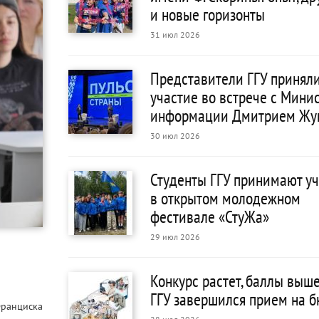
и новые горизонты
31 июл 2026
Представители ГГУ принял
участие во встрече с Мини
информации Дмитрием Жу
30 июл 2026
Студенты ГГУ принимают у
в открытом молодежном
фестивале «СтуЖа»
29 июл 2026
Конкурс растет, баллы выше
ГГУ завершился прием на 
Франциска