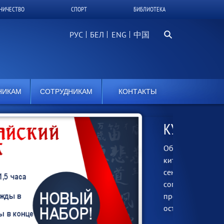
НИЧЕСТВО
СПОРТ
БИБЛИОТЕКА
Поиск...
РУС
БЕЛ
中国
НИКАМ
СОТРУДНИКАМ
КОНТАКТЫ
КУРСЫ КИТАЙСКОГО ЯЗЫКА
Объявляется набор слушателей на курсы
китайского языка в группы для начинающих с
сентября 2026 года. Время занятий
согласовывается. Занятия проводят
преподаватели из Китая. Заявку можно
оставить на…