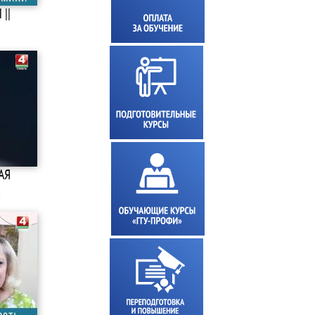
||
АЯ
…