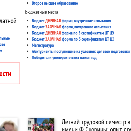
Второе высшее образование
Бюджетные места
латной
Бюджет
ДНЕВНАЯ
форма, внутренние испытания
Бюджет
ЗАОЧНАЯ
форма, внутренние испытания
Бюджет
ДНЕВНАЯ
форма по 3 сертификатам ЦТ ЦЭ
ельные
Бюджет
ЗАОЧНАЯ
форма по 3 сертификатам ЦТ ЦЭ
ове
Магистратура
мм
Абитуриенты поступившие на условиях целевой подготовки
Победители университетских олимпиад
ести
Летний трудовой семестр в
имени Ф. Скорины: опыт, д