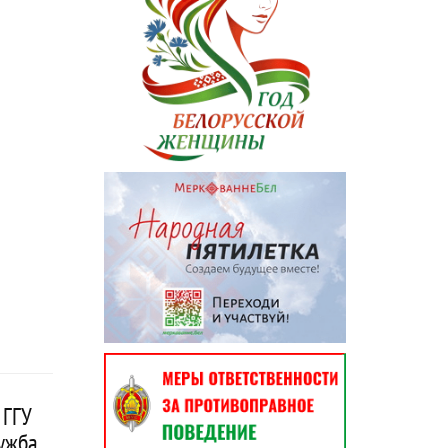
 ГГУ
ружба