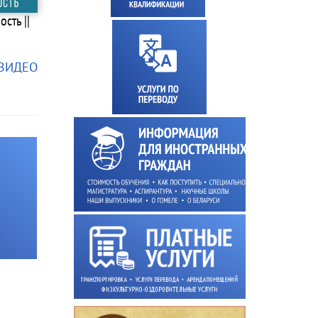
сть ||
 ВИДЕО