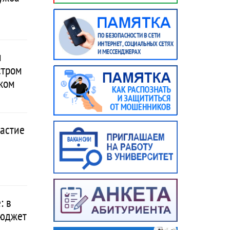
и
стром
ком
частие
: в
бюджет