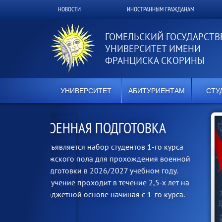
Перейти
НОВОСТИ
ИНОСТРАННЫМ ГРАЖДАНАМ
Верхнее
к
основному
меню
содержанию
ГОМЕЛЬСКИЙ ГОСУДАРСТ
УНИВЕРСИТЕТ ИМЕНИ
ФРАНЦИСКА СКОРИНЫ
УНИВЕРСИТЕТ
АБИТУРИЕНТАМ
СТУ
КА
го курса
я военной
м году.
5-х лет на
го курса.