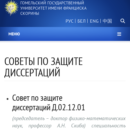
ГОМЕЛЬСКИЙ ГОСУДАРСТВЕННЫЙ
Перейти
УНИВЕРСИТЕТ ИМЕНИ ФРАНЦИСКА
к
СКОРИНЫ
основному
Поиск.
содержанию
РУС
БЕЛ
中国
МЕНЮ
СОВЕТЫ ПО ЗАЩИТЕ
ДИССЕРТАЦИЙ
Совет по защите
диссертаций Д.02.12.01
(председатель – доктор физико-математических
наук, профессор А.Н. Скиба) специальность