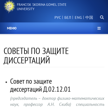
Skip
FRANCISK SKORINA GOMEL STATE
to
UNIVERSITY
main
Searc
content
РУС
БЕЛ
中国
МЕНЮ
СОВЕТЫ ПО ЗАЩИТЕ
ДИССЕРТАЦИЙ
Совет по защите
диссертаций Д.02.12.01
(председатель – доктор физико-математических
наук, профессор А.Н. Скиба) специальность