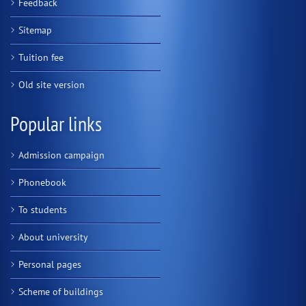
Feedback
Sitemap
Tuition fee
Old site version
Popular links
Admission campaign
Phonebook
To students
About university
Personal pages
Scheme of buildings