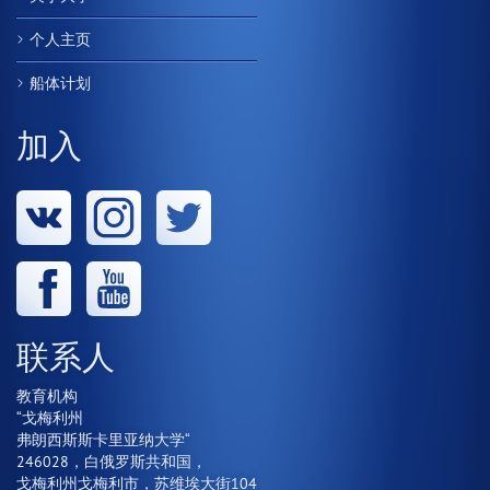
个人主页
船体计划
加入
联系人
教育机构
“戈梅利州
弗朗西斯斯卡里亚纳大学“
246028，白俄罗斯共和国，
戈梅利州戈梅利市，苏维埃大街104