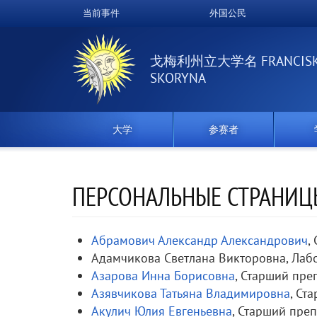
跳
当前事件
外国公民
Верхнее
转
到
меню
主
戈梅利州立大学名 FRANCIS
要
SKORYNA
内
容
大学
参赛者
ПЕРСОНАЛЬНЫЕ СТРАНИЦ
Абрамович Александр Александрович
,
Адамчикова Светлана Викторовна, Лаб
Азарова Инна Борисовна
, Старший пре
Азявчикова Татьяна Владимировна
, Ст
Акулич Юлия Евгеньевна
, Старший пре