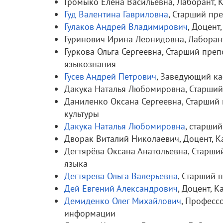
Громыко Елена Васильевна, Лаборант,
Гуд Валентина Гавриловна
, Старший пр
Гулаков Андрей Владимирович
, Доцент
Гуринович Ирина Леонидовна, Лаборан
Гуркова Ольга Сергеевна, Старший преп
языкознания
Гусев Андрей Петрович
, Заведующий ка
Дакука Наталья Любомировна, Старший
Даниленко Оксана Сергеевна, Старший
культуры
Дакука Наталья Любомировна
, старши
Дворак Виталий Николаевич, Доцент, 
Дегтярёва Оксана Анатольевна, Старши
языка
Дегтярева Ольга Валерьевна
, Старший 
Дей Евгений Александрович
, Доцент, 
Демиденко Олег Михайлович
, Професс
информации