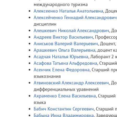
международного туризма
Алексеенко Наталья Анатольевна
, Доц
Алексейченко Геннадий Александрович
дисциплин
Алешкевич Николай Александрович
, Д
Андреев Виктор Васильевич
, Профессо
Аниськов Валерий Валерьевич
, Доцент
Арашкевич Ольга Валерьевна
, доцент 
Асадчая Наталья Юрьевна
, Лаборант 2
Асафова Татьяна Альфредовна
, Старши
Асенчик Елена Федоровна
, Старший пр
языкознания
Атвиновский Александр Алексеевич
, Д
дифференциальных уравнений
Ахраменко Елена Васильевна
, Старший
языка
Бабич Константин Сергеевич
, Старший 
Бабына Инна Владимировна
, Заведую