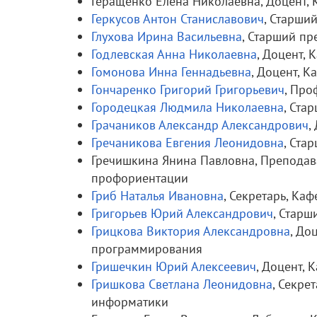
Геращенко Елена Николаевна, Доцент,
Геркусов Антон Станиславович
, Старши
Глухова Ирина Васильевна
, Старший пр
Годлевская Анна Николаевна
, Доцент, 
Гомонова Инна Геннадьевна
, Доцент, 
Гончаренко Григорий Григорьевич
, Про
Городецкая Людмила Николаевна
, Ста
Грачаников Александр Александрович
,
Гречаникова Евгения Леонидовна
, Ста
Гречишкина Янина Павловна, Преподава
профориентации
Гриб Наталья Ивановна
, Секретарь, Ка
Григорьев Юрий Александрович
, Стар
Грицкова Виктория Александровна
, До
программирования
Гришечкин Юрий Алексеевич
, Доцент,
Гришкова Светлана Леонидовна
, Секре
информатики