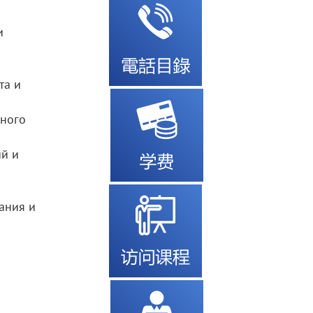
и
та и
дного
ий и
ания и