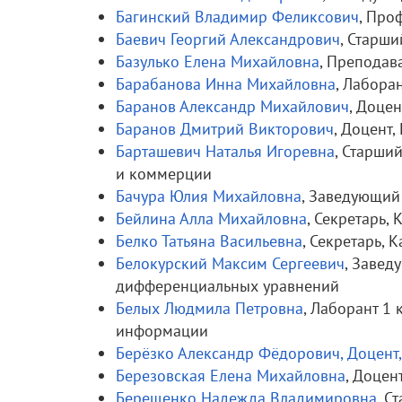
Багинский Владимир Феликсович
, Про
Баевич Георгий Александрович
, Старш
Базулько Елена Михайловна
, Преподав
Барабанова Инна Михайловна
, Лабора
Баранов Александр Михайлович
, Доце
Баранов Дмитрий Викторович
, Доцент
Барташевич Наталья Игоревна
, Старши
и коммерции
Бачура Юлия Михайловна
, Заведующий
Бейлина Алла Михайловна
, Секретарь
Белко Татьяна Васильевна
, Секретарь, 
Белокурский Максим Сергеевич
, Завед
дифференциальных уравнений
Белых Людмила Петровна
, Лаборант 1
информации
Берёзко Александр Фёдорович, Доцент
Березовская Елена Михайловна
, Доцен
Берещенко Надежда Владимировна
, С