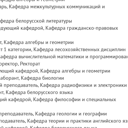
тарь, Кафедра межкультурных коммуникаций и
Кафедра белорусской литературы
ведующий кафедрой, Кафедра гражданско-правовых
нт, Кафедра алгебры и геометрии
т 1 категории, Кафедра лесохозяйственных дисциплин
 Кафедра вычислительной математики и программирова
оректор, Ректорат
дующий кафедрой, Кафедра алгебры и геометрии
Лаборант, Кафедра биологии
ий преподаватель, Кафедра радиофизики и электроники
нт, Кафедра белорусского языка
щий кафедрой, Кафедра философии и специальных
 преподаватель, Кафедра геологии и географии
еподаватель, Кафедра теории и практики английского я
ий кафедрой, Кафедра белорусского языка