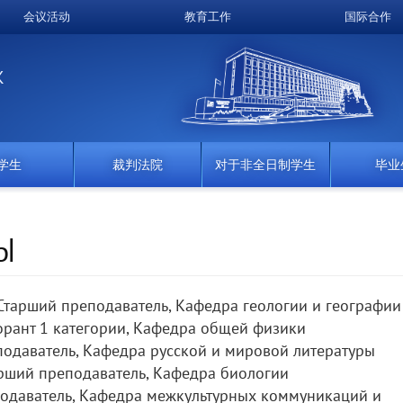
会议活动
教育工作
国际合作
K
学生
裁判法院
对于非全日制学生
毕业
Ы
 Старший преподаватель, Кафедра геологии и географии
орант 1 категории, Кафедра общей физики
подаватель, Кафедра русской и мировой литературы
арший преподаватель, Кафедра биологии
подаватель, Кафедра межкультурных коммуникаций и