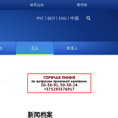
体育运动
图书馆
搜
РУС
БЕЛ
中国
索
生
工人
联系人
ГОРЯЧАЯ ЛИНИЯ
по вопросам приемной кампании
50-38-91, 50-38-24
+375293576917
新闻档案