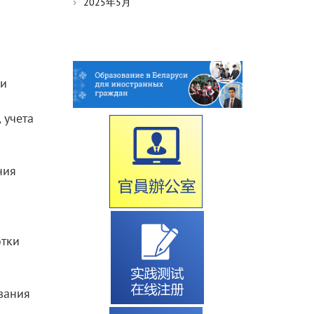
2025年5月
ки
 учета
ния
отки
вания