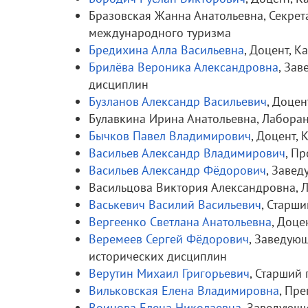
Бразовская Жанна Анатольевна, Секре
международного туризма
Бредихина Алла Васильевна
, Доцент, 
Брилёва Вероника Александровна
, За
дисциплин
Бузланов Александр Васильевич
, Доце
Булавкина Ирина Анатольевна, Лаборан
Бычков Павел Владимирович
, Доцент,
Васильев Александр Владимирович
, Пр
Васильев Александр Фёдорович
, Заве
Васильцова Виктория Александровна, 
Васькевич Василий Васильевич
, Старш
Вергеенко Светлана Анатольевна
, Доце
Веремеев Сергей Фёдорович
, Заведую
исторических дисциплин
Верутин Михаил Григорьевич
, Старший
Вильковская Елена Владимировна
, Пр
Воинова Елена Николаевна
, Заведующ