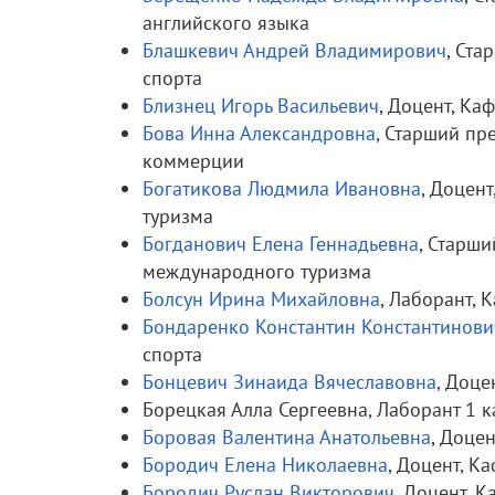
английского языка
Блашкевич Андрей Владимирович
, Ста
спорта
Близнец Игорь Васильевич
, Доцент, К
Бова Инна Александровна
, Старший пр
коммерции
Богатикова Людмила Ивановна
, Доцен
туризма
Богданович Елена Геннадьевна
, Старш
международного туризма
Болсун Ирина Михайловна
, Лаборант, 
Бондаренко Константин Константинови
спорта
Бонцевич Зинаида Вячеславовна
, Доце
Борецкая Алла Сергеевна, Лаборант 1 
Боровая Валентина Анатольевна
, Доце
Бородич Елена Николаевна
, Доцент, К
Бородич Руслан Викторович
, Доцент, 