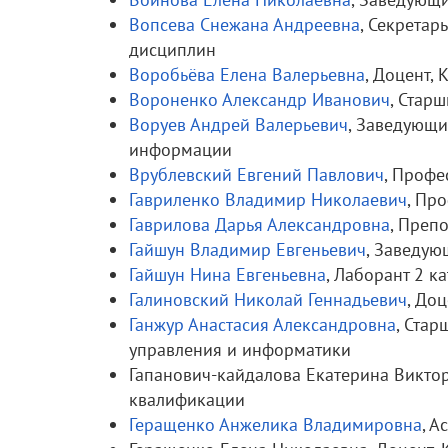
Вопсева Снежана Андреевна
, Секретар
дисциплин
Воробьёва Елена Валерьевна
, Доцент,
Вороненко Александр Иванович
, Стар
Воруев Андрей Валерьевич
, Заведующи
информации
Врублевский Евгений Павлович
, Профе
Гавриленко Владимир Николаевич
, Пр
Гаврилова Дарья Александровна
, Преп
Гайшун Владимир Евгеньевич
, Заведую
Гайшун Нина Евгеньевна
, Лаборант 2 к
Галиновский Николай Геннадьевич
, До
Ганжур Анастасия Александровна
, Ста
управления и информатики
Гапанович-кайдалова Екатерина Викто
квалификации
Геращенко Анжелика Владимировна
, А