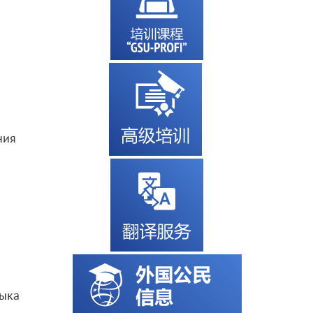
ния
зыка