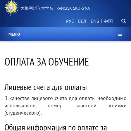
跳
戈梅利州立大学名 FRANCISK SKORYNA
转
到
搜
主
РУС
БЕЛ
中国
索
要
内
МЕНЮ
容
ОПЛАТА ЗА ОБУЧЕНИЕ
Лицевые счета для оплаты
В качестве лицевого счета для оплаты необходимо
использовать номер зачетной книжки
(студенческого).
Общая информация по оплате за