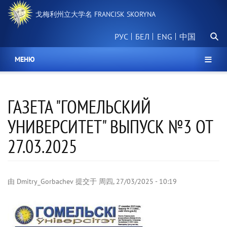
跳
戈梅利州立大学名 FRANCISK SKORYNA
转
到
搜
主
РУС
БЕЛ
中国
索
要
内
МЕНЮ
容
ГАЗЕТА "ГОМЕЛЬСКИЙ
УНИВЕРСИТЕТ" ВЫПУСК №3 ОТ
27.03.2025
由
Dmitry_Gorbachev
提交于
周四, 27/03/2025 - 10:19