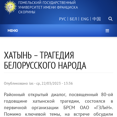
ГОМЕЛЬСКИЙ ГОСУДАРСТВЕННЫЙ
Перейти
УНИВЕРСИТЕТ ИМЕНИ ФРАНЦИСКА
к
СКОРИНЫ
основному
Поиск.
содержанию
РУС
БЕЛ
中国
МЕНЮ
ХАТЫНЬ – ТРАГЕДИЯ
БЕЛОРУССКОГО НАРОДА
Опубликовано
ias
-
ср, 22/03/2023 - 13:36
Районный открытый диалог, посвященный 80-ой
годовщине хатынской трагедии, состоялся в
первичной организации БРСМ ОАО «ГЗЛиН».
Помимо ключевой темы, на встрече обсудили