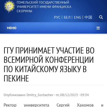
ГОМЕЛЬСКИЙ ГОСУДАРСТВЕННЫЙ
Перейти
УНИВЕРСИТЕТ ИМЕНИ ФРАНЦИСКА
к
СКОРИНЫ
основному
Поиск.
содержанию
РУС
БЕЛ
中国
МЕНЮ
ГГУ ПРИНИМАЕТ УЧАСТИЕ ВО
ВСЕМИРНОЙ КОНФЕРЕНЦИИ
ПО КИТАЙСКОМУ ЯЗЫКУ В
ПЕКИНЕ
Опубликовано
Dmitry_Gorbachev
-
пт, 08/12/2023 - 09:34
Ректор университета Сергей Хахомов и