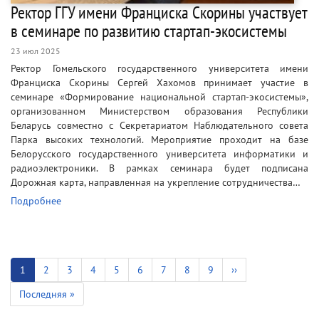
Ректор ГГУ имени Франциска Скорины участвует
в семинаре по развитию стартап-экосистемы
23 июл 2025
Ректор Гомельского государственного университета имени
Франциска Скорины Сергей Хахомов принимает участие в
семинаре «Формирование национальной стартап-экосистемы»,
организованном Министерством образования Республики
Беларусь совместно с Секретариатом Наблюдательного совета
Парка высоких технологий. Мероприятие проходит на базе
Белорусского государственного университета информатики и
радиоэлектроники. В рамках семинара будет подписана
Дорожная карта, направленная на укрепление сотрудничества…
Подробнее
Нумерация
страниц
Текущая
1
Страница
2
Страница
3
Страница
4
Страница
5
Страница
6
Страница
7
Страница
8
Страница
9
Следующая
››
страница
страница
Последняя
Последняя »
страница