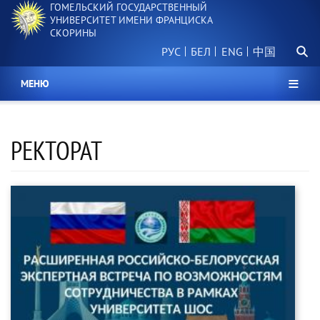
ГОМЕЛЬСКИЙ ГОСУДАРСТВЕННЫЙ
Перейти
УНИВЕРСИТЕТ ИМЕНИ ФРАНЦИСКА
к
СКОРИНЫ
основному
Поиск.
содержанию
РУС
БЕЛ
中国
МЕНЮ
РЕКТОРАТ