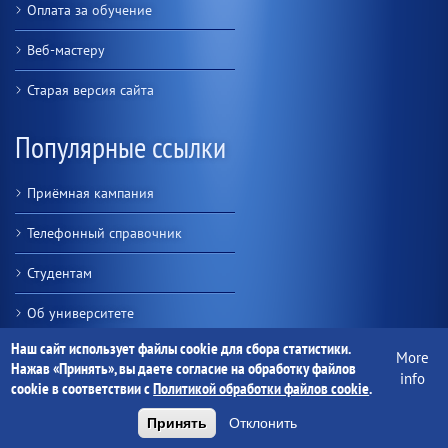
Оплата за обучение
Веб-мастеру
Старая версия сайта
Популярные ссылки
Приёмная кампания
Телефонный справочник
Студентам
Об университете
Наш сайт использует файлы cookie для сбора статистики.
Персональные страницы
More
Нажав «Принять», вы даете согласие на обработку файлов
info
cookie в соответствии с
Политикой обработки файлов cookie
.
Схема корпусов
Принять
Отклонить
Наши партнёры