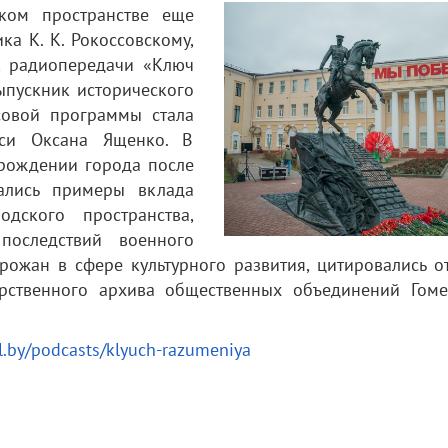
ском пространстве
еще
а К. К. Рокоссовскому,
к радиопередачи «Ключ
ыпускник исторического
асовой программы стала
уси Оксана Ященко. В
зрождении города после
вались примеры вклада
дского пространства,
последствий военного
рожан в сфере культурного развития, цитировались о
рственного архива общественных объединений Гоме
l.by/podcasts/klyuch-razumeniya