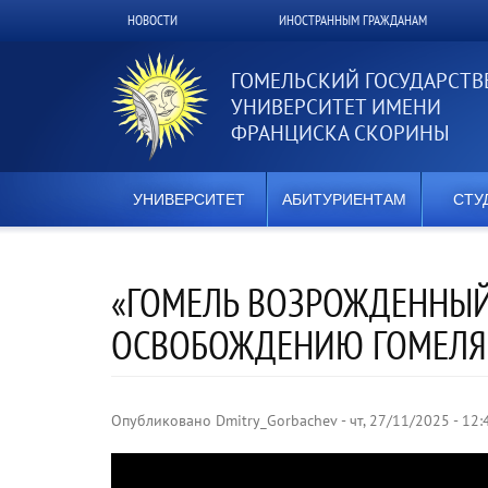
Перейти
НОВОСТИ
ИНОСТРАННЫМ ГРАЖДАНАМ
Верхнее
к
основному
меню
содержанию
ГОМЕЛЬСКИЙ ГОСУДАРСТ
УНИВЕРСИТЕТ ИМЕНИ
ФРАНЦИСКА СКОРИНЫ
УНИВЕРСИТЕТ
АБИТУРИЕНТАМ
СТУ
«ГОМЕЛЬ ВОЗРОЖДЕННЫЙ
ОСВОБОЖДЕНИЮ ГОМЕЛЯ
Опубликовано
Dmitry_Gorbachev
-
чт, 27/11/2025 - 12: