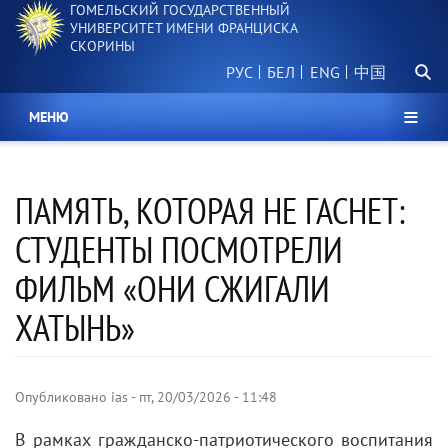
ГОМЕЛЬСКИЙ ГОСУДАРСТВЕННЫЙ
Перейти
УНИВЕРСИТЕТ ИМЕНИ ФРАНЦИСКА
к
СКОРИНЫ
основному
Поиск.
содержанию
РУС
БЕЛ
中国
МЕНЮ
ПАМЯТЬ, КОТОРАЯ НЕ ГАСНЕТ:
СТУДЕНТЫ ПОСМОТРЕЛИ
ФИЛЬМ «ОНИ СЖИГАЛИ
ХАТЫНЬ»
Опубликовано
ias
-
пт, 20/03/2026 - 11:48
В рамках гражданско-патриотического воспитания