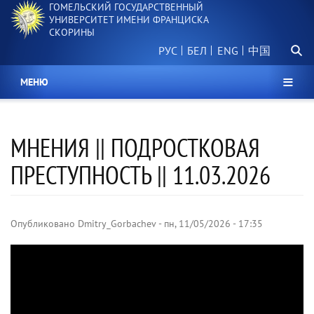
ГОМЕЛЬСКИЙ ГОСУДАРСТВЕННЫЙ
Перейти
УНИВЕРСИТЕТ ИМЕНИ ФРАНЦИСКА
к
СКОРИНЫ
основному
Поиск.
содержанию
РУС
БЕЛ
中国
МЕНЮ
МНЕНИЯ || ПОДРОСТКОВАЯ
ПРЕСТУПНОСТЬ || 11.03.2026
Опубликовано
Dmitry_Gorbachev
-
пн, 11/05/2026 - 17:35