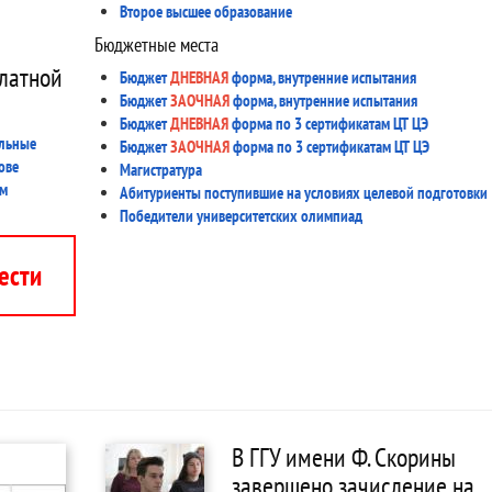
Второе высшее образование
Бюджетные места
латной
Бюджет
ДНЕВНАЯ
форма, внутренние испытания
Бюджет
ЗАОЧНАЯ
форма, внутренние испытания
Бюджет
ДНЕВНАЯ
форма по 3 сертификатам ЦТ ЦЭ
ельные
Бюджет
ЗАОЧНАЯ
форма по 3 сертификатам ЦТ ЦЭ
ове
Магистратура
мм
Абитуриенты поступившие на условиях целевой подготовки
Победители университетских олимпиад
ести
В ГГУ имени Ф. Скорины
завершено зачисление на