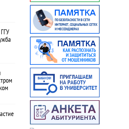
 ГГУ
ружба
и
стром
ком
частие