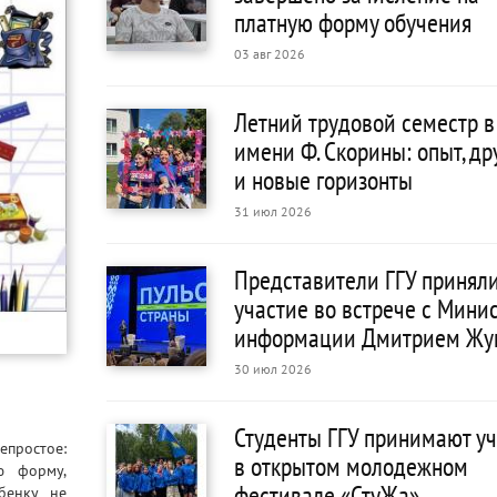
платную форму обучения
03 авг 2026
Летний трудовой семестр в
имени Ф. Скорины: опыт, д
и новые горизонты
31 июл 2026
Представители ГГУ принял
участие во встрече с Мини
информации Дмитрием Жу
30 июл 2026
Студенты ГГУ принимают у
епростое:
в открытом молодежном
ю форму,
фестивале «СтуЖа»
бенку не