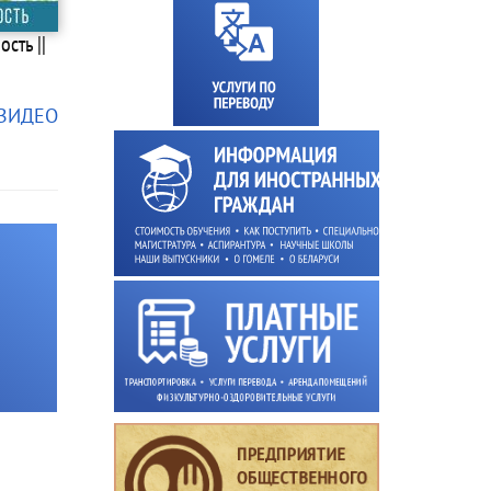
сть ||
 ВИДЕО