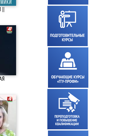
||
АЯ
…