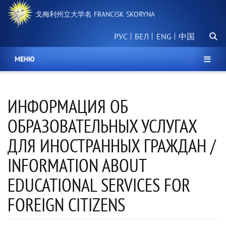
跳
戈梅利州立大学名 FRANCISK SKORYNA
转
到
搜
主
РУС
БЕЛ
中国
索
要
内
МЕНЮ
容
ИНФОРМАЦИЯ ОБ
ОБРАЗОВАТЕЛЬНЫХ УСЛУГАХ
ДЛЯ ИНОСТРАННЫХ ГРАЖДАН /
INFORMATION ABOUT
EDUCATIONAL SERVICES FOR
FOREIGN CITIZENS