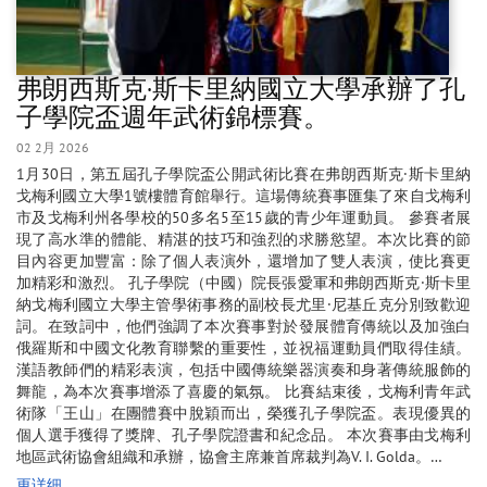
弗朗西斯克·斯卡里納國立大學承辦了孔
子學院盃週年武術錦標賽。
02 2月 2026
1月30日，第五屆孔子學院盃公開武術比賽在弗朗西斯克·斯卡里納
戈梅利國立大學1號樓體育館舉行。這場傳統賽事匯集了來自戈梅利
市及戈梅利州各學校的50多名5至15歲的青少年運動員。 參賽者展
現了高水準的體能、精湛的技巧和強烈的求勝慾望。本次比賽的節
目內容更加豐富：除了個人表演外，還增加了雙人表演，使比賽更
加精彩和激烈。 孔子學院（中國）院長張愛軍和弗朗西斯克·斯卡里
納戈梅利國立大學主管學術事務的副校長尤里·尼基丘克分別致歡迎
詞。在致詞中，他們強調了本次賽事對於發展體育傳統以及加強白
俄羅斯和中國文化教育聯繫的重要性，並祝福運動員們取得佳績。
漢語教師們的精彩表演，包括中國傳統樂器演奏和身著傳統服飾的
舞龍，為本次賽事增添了喜慶的氣氛。 比賽結束後，戈梅利青年武
術隊「王山」在團體賽中脫穎而出，榮獲孔子學院盃。表現優異的
個人選手獲得了獎牌、孔子學院證書和紀念品。 本次賽事由戈梅利
地區武術協會組織和承辦，協會主席兼首席裁判為V. I. Golda。…
更详细