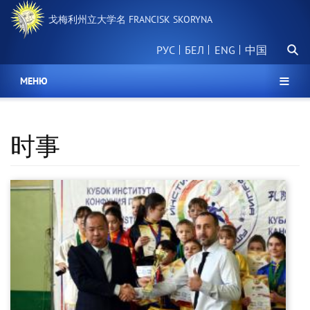
跳
戈梅利州立大学名 FRANCISK SKORYNA
转
到
搜
主
РУС
БЕЛ
中国
索
要
内
МЕНЮ
容
时事