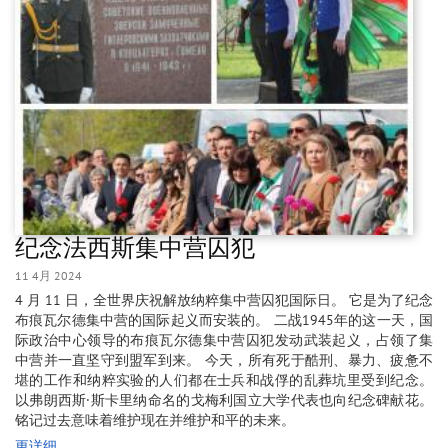
纪念法西斯集中营囚犯
11 4月 2024
4 月 11 日，全世界庆祝解放纳粹集中营囚犯国际日。 它是为了纪念
布痕瓦尔德集中营的国际起义而安装的。 二战1945年的这一天，国
际政治中心领导的布痕瓦尔德集中营囚犯发动武装起义，占领了集
中营并一直坚守到盟军到来。 今天，所有死于酷刑、暴力、疲惫不
堪的工作和纳粹实验的人们都在士兵和战俘的乱葬坑里受到纪念。
以弗朗西斯·斯卡里纳命名的戈梅利国立大学代表也向纪念碑献花。
铭记过去意味着维护现在并维护和平的未来。
更详细