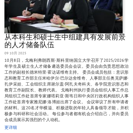
从本科生和硕士生中组建具有发展前景
的人才储备队伍
09 10月 2025
10月8日，戈梅利弗朗西斯·斯科里纳国立大学召开了2025/2026学
年学生及硕士生人才储备遴选委员会会议。委员会由负责思想政治
工作的副校长德米特里·霍达诺维奇主持。 委员会成员包括：意识形
态和教育工作部主任米哈伊尔·巴尔达舍维奇、人事部主任奥克萨娜·
扎伊采娃、工会组织主席谢尔盖·阿扎夫奇科夫、各学院意识形态和
教育工作副院长、教师代表。 戈梅利州执行委员会组织人事工作总
局组织工作处首席专家娜塔莉亚·斯韦日和中央区行政机构组织人事
工作处首席专家雅尼娜·洛博娃出席了会议。 会议审议了所有申请者
的材料。这20名才华横溢、积极进取的年轻人具备领导才能，并积
极参与科研和社会活动。 每位参与者都有机会介绍自己，并向委员
会成员展示其强烈的个人动机。
更详细