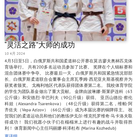
“灵活之路”大师的成功
10 4月 2024
4月3日至5日，白俄罗斯共和国柔道杯公开赛在莫吉廖夫奥林匹克体
育场举行。 共有200多名运动员参加了比赛。 奖牌在个人锦标赛和
混合团体赛中争夺。 比赛最后一天，白俄罗斯共和国紧急情况部部
长、白俄罗斯柔道联合会董事会主席瓦季姆·西尼亚夫斯基视察并为
获奖者颁奖。 戈梅利地区代表队获得团体赛第二名。 我校体育学院
的学生为团队基金做出了重大贡献。 金牌由波琳娜·斯莱萨连科（63
公斤级）和安德烈·辛巴列夫（90公斤级）获得。 亚历山德拉·察伦
科娃（Alexandra Tsarenkova）（48公斤级）获得第二名，维帕·阿
齐佐夫（Vepa Azizov）（66公斤级）成为本届比赛的铜牌得主。 祝
贺我们的柔道运动员和他们的教练伊戈尔·维克托罗维奇·马卡洛夫取
得成功！ 我们祝愿小伙子们在榻榻米上进行有趣的战斗并取得胜
利！ 体育新闻中心主任玛丽娜·科泽杜布 (Marina Kozhedub)
更详细