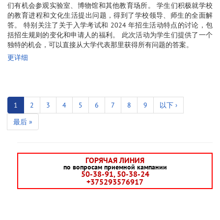
们有机会参观实验室、博物馆和其他教育场所。 学生们积极就学校
的教育进程和文化生活提出问题，得到了学校领导、师生的全面解
答。 特别关注了关于入学考试和 2024 年招生活动特点的讨论，包
括招生规则的变化和申请人的福利。 此次活动为学生们提供了一个
独特的机会，可以直接从大学代表那里获得所有问题的答案。
更详细
分
页
当
1
页
2
页
3
页
4
页
5
页
6
页
7
页
8
页
9
下
以下 ›
前
面
面
面
面
面
面
面
面
一
末
最后 »
页
页
页
ГОРЯЧАЯ ЛИНИЯ
по вопросам приемной кампании
50-38-91, 50-38-24
+375293576917