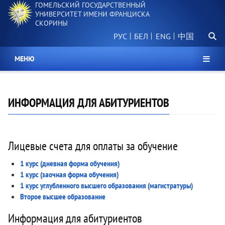
ГОМЕЛЬСКИЙ ГОСУДАРСТВЕННЫЙ
Перейти
УНИВЕРСИТЕТ ИМЕНИ ФРАНЦИСКА
к
СКОРИНЫ
основному
Поиск.
содержанию
РУС
БЕЛ
中国
МЕНЮ
ИНФОРМАЦИЯ ДЛЯ АБИТУРИЕНТОВ
Лицевые счета для оплаты за обучение
1 курс (дневная форма обучения)
1 курс (заочная форма обучения)
1 курс углубленного высшего образования (магистратуры)
Второе высшее образование
Информация для абитуриентов