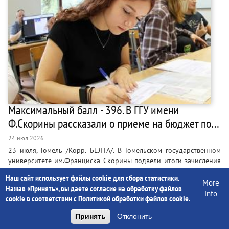
Максимальный балл - 396. В ГГУ имени
Ф.Скорины рассказали о приеме на бюджет по…
24 июл 2026
23 июля, Гомель /Корр. БЕЛТА/. В Гомельском государственном
университете им.Франциска Скорины подвели итоги зачисления
абитуриентов на бюджетные места по результатам трех
Наш сайт использует файлы cookie для сбора статистики.
сертификатов централизованного экзамена и (или)
More
Нажав «Принять», вы даете согласие на обработку файлов
централизованного тестирования. Об этом сообщили БЕЛТА в
info
cookie в соответствии с
Политикой обработки файлов cookie
.
вузе. Как рассказали в приемной комиссии, зачисление прошло в
полном соответствии с контрольными цифрами приема,
Принять
Отклонить
утвержденными Министерством образования…