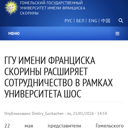
ГОМЕЛЬСКИЙ ГОСУДАРСТВЕННЫЙ
Перейти
УНИВЕРСИТЕТ ИМЕНИ ФРАНЦИСКА
к
СКОРИНЫ
основному
Поиск.
содержанию
РУС
БЕЛ
中国
МЕНЮ
ГГУ ИМЕНИ ФРАНЦИСКА
СКОРИНЫ РАСШИРЯЕТ
СОТРУДНИЧЕСТВО В РАМКАХ
УНИВЕРСИТЕТА ШОС
Опубликовано
Dmitry_Gorbachev
-
пн, 25/05/2026 - 14:59
22 мая представители Гомельского