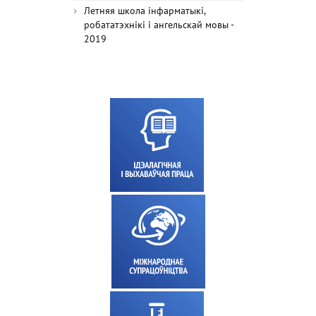
Летняя школа інфарматыкі,
робататэхнікі і ангельскай мовы -
2019