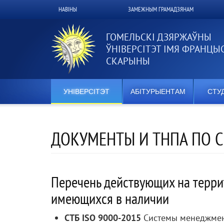
Перайсці
НАВІНЫ
ЗАМЕЖНЫМ ГРАМАДЗЯНАМ
Верхнее
да
асноўнага
меню
змесціва
ГОМЕЛЬСКІ ДЗЯРЖАЎНЫ
ЎНІВЕРСІТЭТ ІМЯ ФРАНЦЫ
СКАРЫНЫ
УНІВЕРСІТЭТ
АБІТУРЫЕНТАМ
СТУ
ДОКУМЕНТЫ И ТНПА ПО 
Перечень действующих на терри
имеющихся в наличии
СТБ ISO 9000-2015
Системы менеджмент