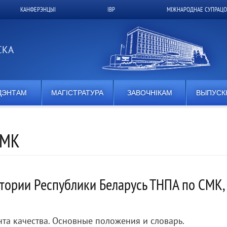
КАНФЕРЭНЦЫІ
ІВР
МІЖНАРОДНАЕ СУПРАЦО
СКА
ДЭНТАМ
МАГІСТРАТУРА
ЗАВОЧНІКАМ
ВЫПУСК
СМК
тории Республики Беларусь ТНПА по СМК,
а качества. Основные положения и словарь.