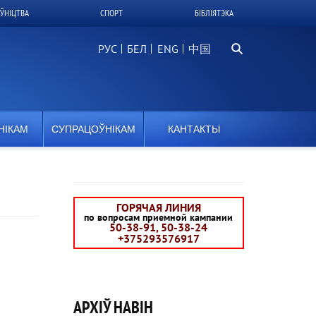
ЎНІЦТВА
СПОРТ
БІБЛІЯТЭКА
Пошук
РУС
БЕЛ
中国
НІКАМ
СУПРАЦОЎНІКАМ
КАНТАКТЫ
ГОРЯЧАЯ ЛИНИЯ
по вопросам приемной кампании
50-38-91, 50-38-24
+375293576917
АРХІЎ НАВІН