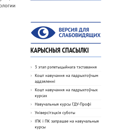
рологии
КАРЫСНЫЯ СПАСЫЛКІ
3 этап рэпетыцыйнага тэставання
Кошт навучання на падрыхтоўчым
аддзяленні
Кошт навучання на падрыхтоўчых
курсах
Навучальныя курсы ГДУ-Профі
Універсітэцкія суботы
ІПК і ПК запрашае на навучальныя
курсы