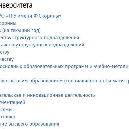
иверситета
 УО «ГГУ имени Ф.Скорины»
Скорины
 (на текущий год)
ству структурного подразделения
ачеству структурных подразделений
ству
честву
е основных образовательных программ и учебно-методи
ов с высшим образованием (специалистов на I и магист
вательская и инновационная деятельность
кументацией
исями
готовка
ение высшего образования