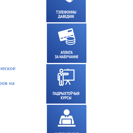
ческое
ров на