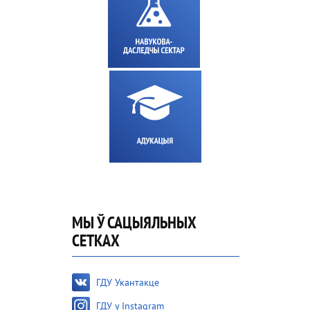
МЫ Ў САЦЫЯЛЬНЫХ
СЕТКАХ
ГДУ Укантакце
ГДУ у Instagram