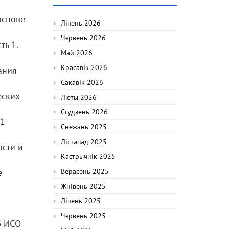
основе
Ліпень 2026
Чэрвень 2026
ть 1.
Май 2026
Красавік 2026
ания
Сакавік 2026
еских
Люты 2026
Студзень 2026
1-
Снежань 2025
Лістапад 2025
сти и
Кастрычнік 2025
е
Верасень 2025
Жнівень 2025
Ліпень 2025
Чэрвень 2025
Б ИСО