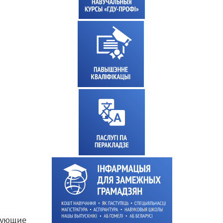
вующие