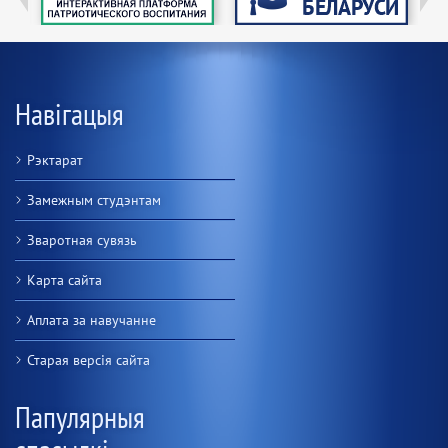
Навігацыя
Рэктарат
Замежным студэнтам
Зваротная сувязь
Карта сайта
Аплата за навучанне
Старая версiя сайта
Папулярныя