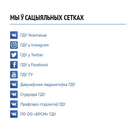
МЫ Ў САЦЫЯЛЬНЫХ СЕТКАХ
ГДУ Укантакце
ГДУ у Instagram
ГДУ у Twitter
ГДУ у Facebook
ГДУ TV
Давузаўская падрыхтоўка ГДУ
Студрада ГДУ
Прафсаюз студэнтаў ГДУ
ПО ОО «БРСМ» ГДУ