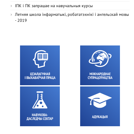
ІПК і ПК запрашае на навучальныя курсы
Летняя школа інфарматыкі, робататэхнікі і ангельскай мовы
- 2019