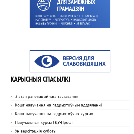
КАРЫСНЫЯ СПАСЫЛКІ
3 этап рэпетыцыйнага тэставання
Кошт навучання на падрыхтоўчым аддзяленні
Кошт навучання на падрыхтоўчых курсах
Навучальныя курсы ГДУ-Профі
Універсітэцкія суботы