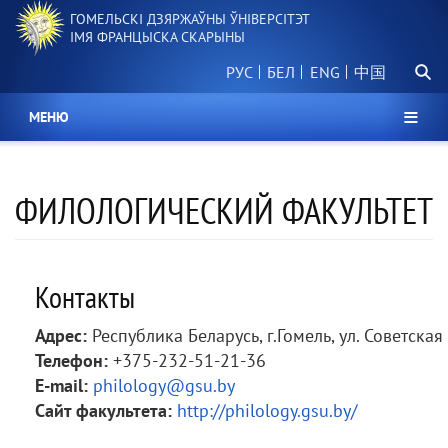
Перайсці
ГОМЕЛЬСКІ ДЗЯРЖАЎНЫ ЎНІВЕРСІТЭТ
да
ІМЯ ФРАНЦЫСКА СКАРЫНЫ
асноўнага
Пошу
змесціва
РУС
БЕЛ
中国
МЕНЮ
ФИЛОЛОГИЧЕСКИЙ ФАКУЛЬТЕТ
Контакты
Адрес:
Республика Беларусь, г.Гомель, ул. Советская
Телефон:
+375-232-51-21-36
E-mail:
philology@gsu.by
Сайт факультета:
http://philology.gsu.by/