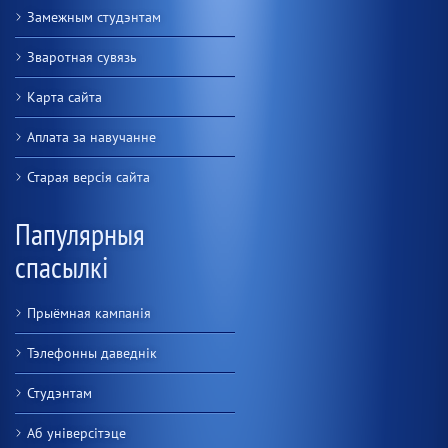
Замежным студэнтам
Зваротная сувязь
Карта сайта
Аплата за навучанне
Старая версiя сайта
Папулярныя
спасылкі
Прыёмная кампанія
Тэлефонны даведнік
Студэнтам
Аб універсітэце