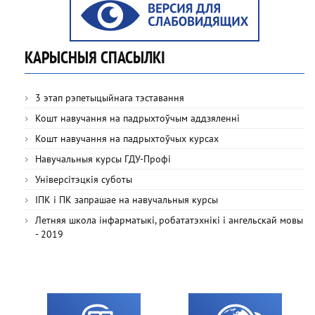
КАРЫСНЫЯ СПАСЫЛКІ
3 этап рэпетыцыйнага тэставання
Кошт навучання на падрыхтоўчым аддзяленні
Кошт навучання на падрыхтоўчых курсах
Навучальныя курсы ГДУ-Профі
Універсітэцкія суботы
ІПК і ПК запрашае на навучальныя курсы
Летняя школа інфарматыкі, робататэхнікі і ангельскай мовы
- 2019