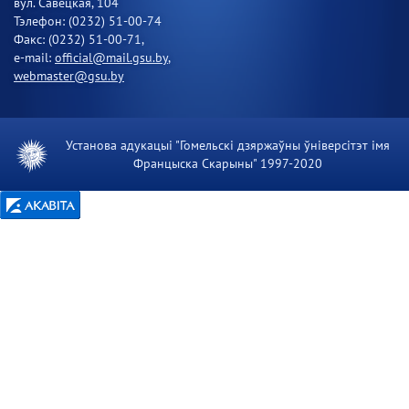
вул. Савецкая, 104
Тэлефон: (0232) 51-00-74
Факс: (0232) 51-00-71,
e-mail:
official@mail.gsu.by
,
webmaster@gsu.by
Установа адукацыі "Гомельскі дзяржаўны ўніверсітэт імя
Францыска Скарыны" 1997-2020