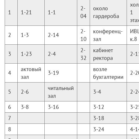
хол
2-
около
1
1-21
1-1
1
04
гардероба
эта
2-
конференц-
ИВ
2
1-3
2-14
10
зал
к.8
2-
кабинет
3
1-23
2-4
2-1
32
ректора
актовый
возле
4
3-19
2-2
зал
бухгалтерии
читальный
5
2-6
3-4
2-2
зал
6
3-8
3-16
3-12
3-2
7
3-18
3-2
8
3-24
4-1