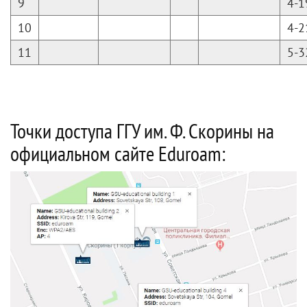
9
4-1
10
4-2
11
5-3
Точки доступа ГГУ им. Ф. Скорины на
официальном
сайте Eduroam
: