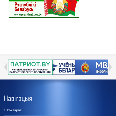
Навігацыя
Рэктарат