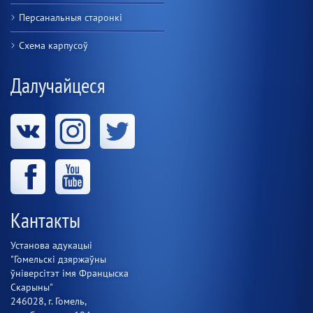
Персанальныя старонкі
Схема карпусоў
Далучайцеся
Кантакты
Установа адукацыі
"Гомельскі дзяржаўны
ўніверсітэт імя Францыска
Скарыны"
246028, г. Гомель,