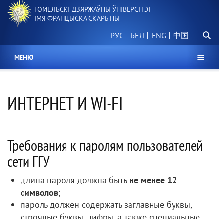
Перайсці
ГОМЕЛЬСКІ ДЗЯРЖАЎНЫ ЎНІВЕРСІТЭТ
да
ІМЯ ФРАНЦЫСКА СКАРЫНЫ
асноўнага
Пошу
змесціва
РУС
БЕЛ
中国
МЕНЮ
ИНТЕРНЕТ И WI-FI
Требования к паролям пользователей
сети ГГУ
длина пароля должна быть
не менее 12
символов
;
пароль должен содержать заглавные буквы,
строчные буквы, цифры, а также специальные