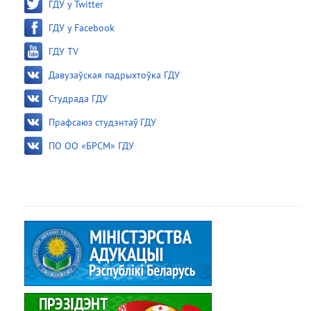
ГДУ у Twitter
ГДУ у Facebook
ГДУ TV
Давузаўская падрыхтоўка ГДУ
Студрада ГДУ
Прафсаюз студэнтаў ГДУ
ПО ОО «БРСМ» ГДУ