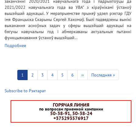
заканчэнні 2020/2021 навучальнага года і падрыхтоўцы да
2021/2022 навучальнага года ва УВА” з кіраўнікамі ўстаноў
вышэйшай адукацыі. У мерапрыемстве прыняў удзел рэктар ГДУ
імя Францыска Скарыны Сяргей Хахомаў. Былі падведзены вынікі
выканання асноўных задач у сферы вышэйшай адукацыі на
бягучы навучальны год і абмеркаваны актуальныя пытанні
функцыянавання ўстаноў вышэйшай…
Подробнее
Pagination
Current
1
Старонка
2
Старонка
3
Старонка
4
Старонка
5
Старонка
6
Next
››
Last
Последняя »
page
page
page
Subscribe to Рэктарат
ГОРЯЧАЯ ЛИНИЯ
по вопросам приемной кампании
50-38-91, 50-38-24
+375293576917