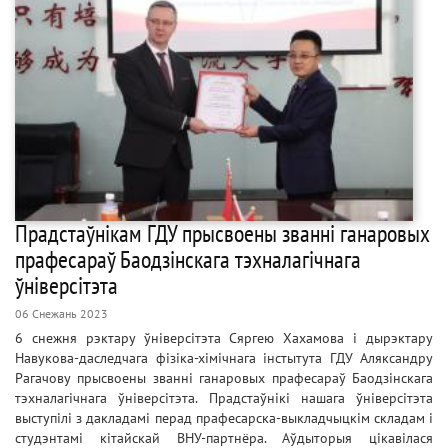
Прадстаўнікам ГДУ прысвоены званні ганаровых
прафесараў Баодзінскага тэхналагічнага
ўніверсітэта
06 Снежань 2023
6 снежня рэктару ўніверсітэта Сяргею Хахамова і дырэктару
Навукова-даследчага фізіка-хімічнага інстытута ГДУ Аляксандру
Рагачову прысвоены званні ганаровых прафесараў Баодзінскага
тэхналагічнага ўніверсітэта. Прадстаўнікі нашага ўніверсітэта
выступілі з дакладамі перад прафесарска-выкладчыцкім складам і
студэнтамі кітайскай ВНУ-партнёра. Аўдыторыя цікавілася