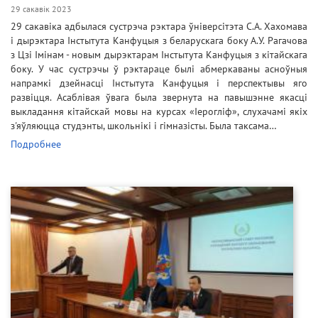
29 сакавік 2023
29 сакавіка адбылася сустрэча рэктара ўніверсітэта С.А. Хахомава
і дырэктара Інстытута Канфуцыя з беларускага боку А.У. Рагачова
з Цзі Імінам - новым дырэктарам Інстытута Канфуцыя з кітайскага
боку. У час сустрэчы ў рэктараце былі абмеркаваны асноўныя
напрамкі дзейнасці Інстытута Канфуцыя і перспектывы яго
развіцця. Асаблівая ўвага была звернута на павышэнне якасці
выкладання кітайскай мовы на курсах «Іерогліф», слухачамі якіх
з'яўляюцца студэнты, школьнікі і гімназісты. Была таксама…
Подробнее