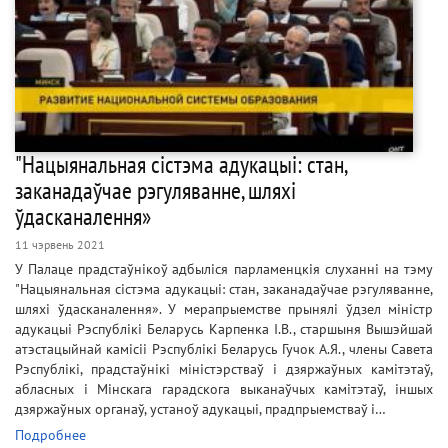
"Нацыянальная сістэма адукацыі: стан,
заканадаўчае рэгуляванне, шляхі
ўдасканалення»
11 чэрвень 2021
У Палаце прадстаўнікоў адбыліся парламенцкія слуханні на тэму
"Нацыянальная сістэма адукацыі: стан, заканадаўчае рэгуляванне,
шляхі ўдасканалення». У мерапрыемстве прынялі ўдзел міністр
адукацыі Рэспублікі Беларусь Карпенка І.В., старшыня Вышэйшай
атэстацыйнай камісіі Рэспублікі Беларусь Гучок А.Я., члены Савета
Рэспублікі, прадстаўнікі міністэрстваў і дзяржаўных камітэтаў,
абласных і Мінскага гарадскога выканаўчых камітэтаў, іншых
дзяржаўных органаў, устаноў адукацыі, прадпрыемстваў і…
Подробнее