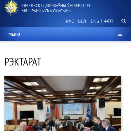
Перайсці
ГОМЕЛЬСКІ ДЗЯРЖАЎНЫ ЎНІВЕРСІТЭТ
да
ІМЯ ФРАНЦЫСКА СКАРЫНЫ
асноўнага
Пошу
змесціва
РУС
БЕЛ
中国
МЕНЮ
РЭКТАРАТ