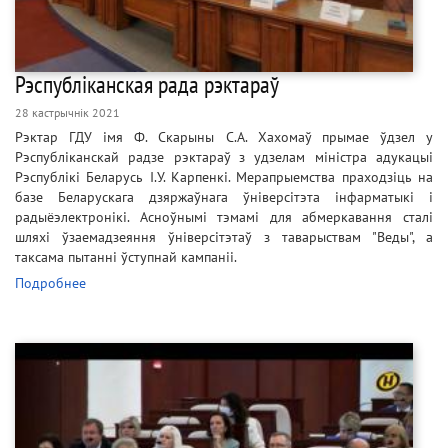
Рэспубліканская рада рэктараў
28 кастрычнік 2021
Рэктар ГДУ імя Ф. Скарыны С.А. Хахомаў прымае ўдзел у
Рэспубліканскай радзе рэктараў з удзелам міністра адукацыі
Рэспублікі Беларусь І.У. Карпенкі. Мерапрыемства праходзіць на
базе Беларускага дзяржаўнага ўніверсітэта інфарматыкі і
радыёэлектронікі. Асноўнымі тэмамі для абмеркавання сталі
шляхі ўзаемадзеяння ўніверсітэтаў з таварыствам "Веды", а
таксама пытанні ўступнай кампаніі.
Подробнее