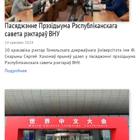
Пасяджэнне Прэзідыума Рэспубліканскага
савета рэктараў ВНУ
10 красавік 2024
10 красавіка рэктар Гомельскага дзяржаўнага ўніверсітэта імя Ф.
Скарыны Сяргей Хахомаў прыняў удзел у пасяджэнні прэзідыума
Рэспубліканскага савета рэктараў ВНУ.
Подробнее