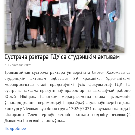
Сустрэча рэктара ГДУ са студэнцкім актывам
30 красавік 2021
Традыцыйная сустрэча рэктара ўніверсітэта Сяргея Хахомава са
студэнцкім актывам адбылася 29 красавіка. Удзельнікамі
мерапрыемства сталі прадстаўнікі ўсіх факультэтаў ГДУ. На
сустрэчы таксама прысутнічаў прарэктар па выхаваўчай рабоце
Юрый Нікіцюк. Пачаткам мерапрыемства стала цырымонія
ўзнагароджання пераможцаў і прызёраў агульнаўніверсітэцкага
конкурсу “Лепшая вучэбная група” 2020/2021 навучальнага года і
віктарыны “Алея герояў: летапіс ратнага подзвігу землякоў”.
Дыпломы і падзякі за актыўны…
Подробнее