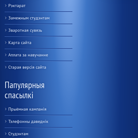
Рэктарат
Замежным студэнтам
Зваротная сувязь
Карта сайта
Аплата за навучанне
Старая версiя сайта
Папулярныя
спасылкі
Прыёмная кампанія
Тэлефонны даведнік
Студэнтам