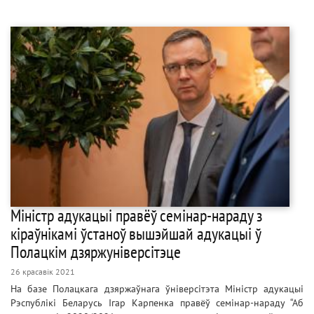
Міністр адукацыі правёў семінар-нараду з
кіраўнікамі ўстаноў вышэйшай адукацыі ў
Полацкім дзяржуніверсітэце
26 красавік 2021
На базе Полацкага дзяржаўнага ўніверсітэта Міністр адукацыі
Рэспублікі Беларусь Ігар Карпенка правёў семінар-нараду “Аб