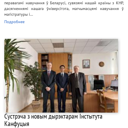
перавагамі навучання ў Беларусі, сувязямі нашай краіны з КНР,
дасягненнямі нашага ўніверсітэта, магчымасцямі навучання ў
магістратуры і…
Подробнее
Сустрэча з новым дырэктарам Інстытута
Канфуцыя