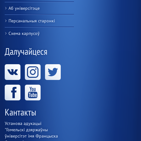
Аб універсітэце
Персанальныя старонкі
Схема карпусоў
Далучайцеся
Кантакты
Установа адукацыі
"Гомельскі дзяржаўны
ўніверсітэт імя Францыска