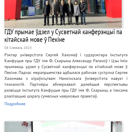
ГДУ прымае ўдзел у Сусветнай канферэнцыі па
кітайскай мове ў Пекіне
08 Снежань 2023
Рэктар універсітэта Сяргей Хахомаў і судэрэктара Інстытута
Канфуцыя пры ГДУ імя Ф. Скарыны Аляксандр Рагачоў і Цзы Імін
прымаюць удзел у Сусветнай канферэнцыі па кітайскай мове ў
Пекіне. Падчас мерапрыемства адбылася рабочая сустрэча Сяргея
Хахомава з кіраўніцтвам Нанкінскага ўніверсітэта навукі і
тэхналогій. Партнёры абмеркавалі далейшыя перспектывы
развіцця Інстытута Канфуцыя пры ГДУ імя Ф. Скарыны, а таксама
рэалізацыю шэрагу сумесных навуковых праектаў.
Подробнее