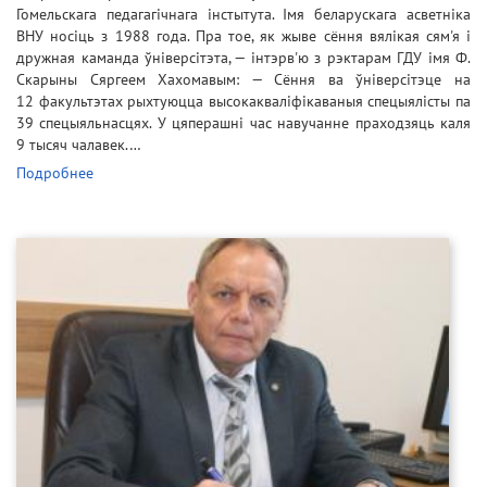
Гомельскага педагагічнага інстытута. Імя беларускага асветніка
ВНУ носіць з 1988 года. Пра тое, як жыве сёння вялікая сям'я і
дружная каманда ўніверсітэта, — інтэрв'ю з рэктарам ГДУ імя Ф.
Скарыны Сяргеем Хахомавым: — Сёння ва ўніверсітэце на
12 факультэтах рыхтуюцца высокакваліфікаваныя спецыялісты па
39 спецыяльнасцях. У цяперашні час навучанне праходзяць каля
9 тысяч чалавек.…
Подробнее