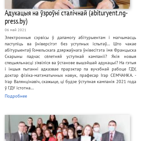
Адукацыя на ўзроўні сталічнай (abituryent.ng-
press.by)
06 май 2021
Электронныя сэрвісы ў дапамогу абітурыентам і магчымасць
паступіць ва ўніверсітэт без уступных іспытаў… Што чакае
абітурыентаў Гомельскага дзяржаўнага ўнівесітэта імя Францыска
Скарыны падчас сёлетняй уступнай кампаніі? Якія новыя
спецыяльнасці з'явіліся ва ўстанове вышэйшай адукацыі? На гэтыя
і іншыя пытанні адказвае прарэктар па вучэбнай рабоце ГДУ,
доктар фізіка-матэматычных навук, прафесар Ігар СЕМЧАНКА. -
Ігар Валянцінавіч, скажыце, ці будзе ўступная кампанія 2021 года
ў ГДУ істотна…
Подробнее