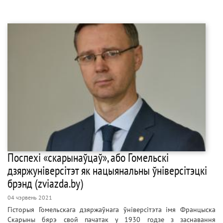
Поспехі «скарынаўцаў», або Гомельскі
дзяржуніверсітэт як нацыянальны ўніверсітэцкі
брэнд (zviazda.by)
04 чэрвень 2021
Гісторыя Гомельскага дзяржаўнага ўніверсітэта імя Францыска
Скарыны бярэ свой пачатак у 1930 годзе з заснавання