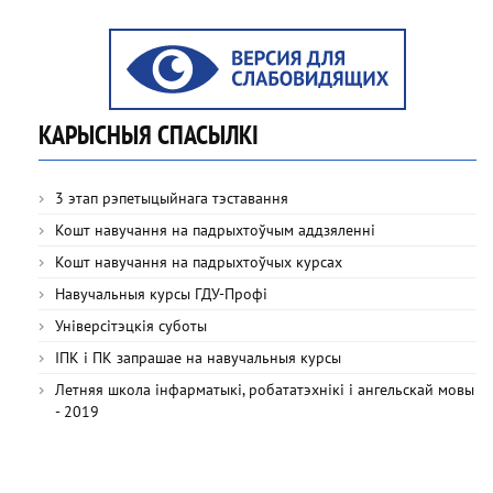
КАРЫСНЫЯ СПАСЫЛКІ
3 этап рэпетыцыйнага тэставання
Кошт навучання на падрыхтоўчым аддзяленні
Кошт навучання на падрыхтоўчых курсах
Навучальныя курсы ГДУ-Профі
Універсітэцкія суботы
ІПК і ПК запрашае на навучальныя курсы
Летняя школа інфарматыкі, робататэхнікі і ангельскай мовы
- 2019