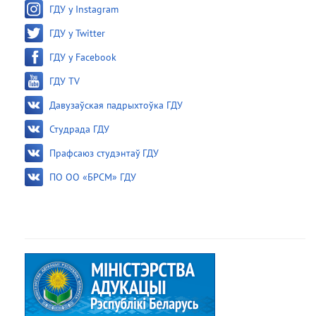
ГДУ у Instagram
ГДУ у Twitter
ГДУ у Facebook
ГДУ TV
Давузаўская падрыхтоўка ГДУ
Студрада ГДУ
Прафсаюз студэнтаў ГДУ
ПО ОО «БРСМ» ГДУ