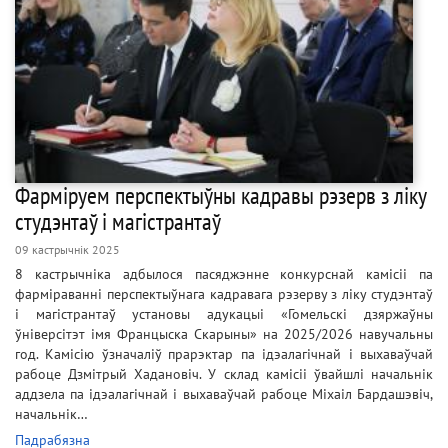
Фарміруем перспектыўны кадравы рэзерв з ліку
студэнтаў і магістрантаў
09 кастрычнік 2025
8 кастрычніка адбылося пасяджэнне конкурснай камісіі па
фарміраванні перспектыўнага кадравага рэзерву з ліку студэнтаў
і магістрантаў установы адукацыі «Гомельскі дзяржаўны
ўніверсітэт імя Францыска Скарыны» на 2025/2026 навучальны
год. Камісію ўзначаліў прарэктар па ідэалагічнай і выхаваўчай
рабоце Дзмітрый Хадановіч. У склад камісіі ўвайшлі начальнік
аддзела па ідэалагічнай і выхаваўчай рабоце Міхаіл Бардашэвіч,
начальнік…
Падрабязна