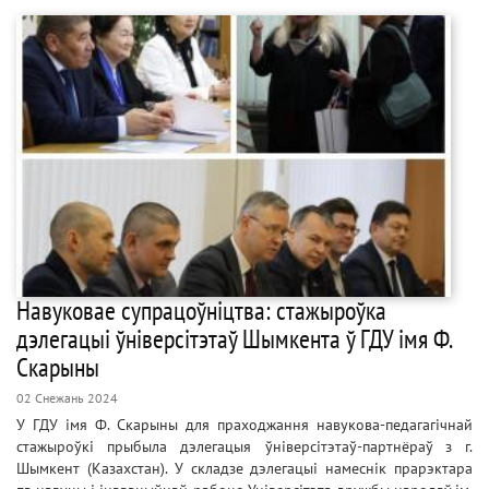
Навуковае супрацоўніцтва: стажыроўка
дэлегацыі ўніверсітэтаў Шымкента ў ГДУ імя Ф.
Скарыны
02 Снежань 2024
У ГДУ імя Ф. Скарыны для праходжання навукова-педагагічнай
стажыроўкі прыбыла дэлегацыя ўніверсітэтаў-партнёраў з г.
Шымкент (Казахстан). У складзе дэлегацыі намеснік прарэктара