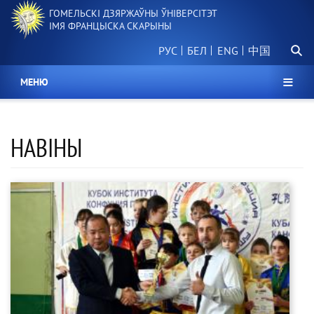
Перайсці
ГОМЕЛЬСКІ ДЗЯРЖАЎНЫ ЎНІВЕРСІТЭТ
да
ІМЯ ФРАНЦЫСКА СКАРЫНЫ
асноўнага
Пошу
змесціва
РУС
БЕЛ
中国
МЕНЮ
НАВІНЫ