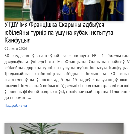
У ГДУ імя Францішка Скарыны адбыўся
юбілейны турнір па ушу на кубак Інстытута
Канфуцыя
02 люты 2026
30 студзеня ў спартыўнай зале корпуса № 1 Гомельскага
дзяржаўнага ўніверсітэта імя Францыска Скарыны прайшоў V
юбілейны адкрыты турнір па ушу на кубак Інстытута Канфуцыя.
Традыцыйныя спаборніцтвы аб'ядналі больш за 50 юных
спартсменаў ва ўзросце ад 5 да 15 гадоў - навучэнцаў школ
Гомеля і Гомельскай вобласці. Удзельнікі прадэманстравалі высокі
ўзровень фізічнай падрыхтоўкі, тэхнічнае майстэрства і імкненне
да перамогі.…
Падрабязна