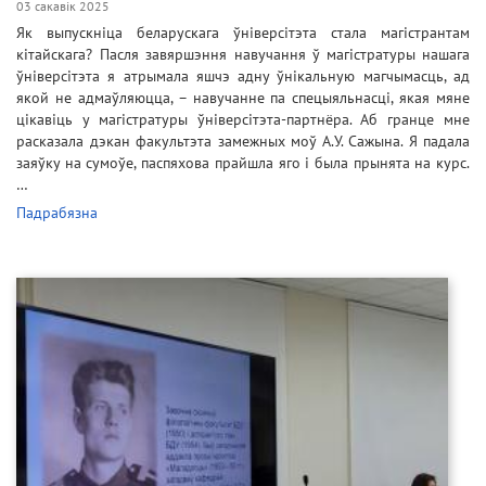
03 сакавік 2025
Як выпускніца беларускага ўніверсітэта стала магістрантам
кітайскага? Пасля завяршэння навучання ў магістратуры нашага
ўніверсітэта я атрымала яшчэ адну ўнікальную магчымасць, ад
якой не адмаўляюцца, – навучанне па спецыяльнасці, якая мяне
цікавіць у магістратуры ўніверсітэта-партнёра. Аб гранце мне
расказала дэкан факультэта замежных моў А.У. Сажына. Я падала
заяўку на сумоўе, паспяхова прайшла яго і была прынята на курс.
…
Падрабязна