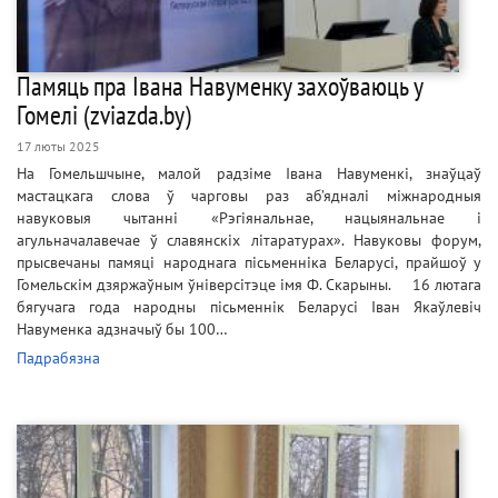
Памяць пра Івана Навуменку захоўваюць у
Гомелі (zviazda.by)
17 люты 2025
На Гомельшчыне, малой радзіме Івана Навуменкі, знаўцаў
мастацкага слова ў чарговы раз аб’ядналі міжнародныя
навуковыя чытанні «Рэгіянальнае, нацыянальнае і
агульначалавечае ў славянскіх літаратурах». Навуковы форум,
прысвечаны памяці народнага пісьменніка Беларусі, прайшоў у
Гомельскім дзяржаўным ўніверсітэце імя Ф. Скарыны. 16 лютага
бягучага года народны пісьменнік Беларусі Іван Якаўлевіч
Навуменка адзначыў бы 100…
Падрабязна