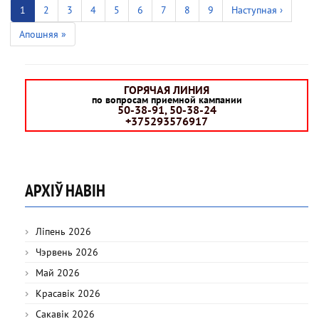
Current
1
Старонка
2
Старонка
3
Старонка
4
Старонка
5
Старонка
6
Старонка
7
Старонка
8
Старонка
9
Next
Наступная ›
page
page
Last
Апошняя »
page
ГОРЯЧАЯ ЛИНИЯ
по вопросам приемной кампании
50-38-91, 50-38-24
+375293576917
АРХІЎ НАВІН
Ліпень 2026
Чэрвень 2026
Май 2026
Красавік 2026
Сакавік 2026