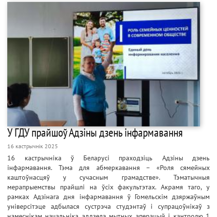
У ГДУ прайшоў Адзіны дзень інфармавання
16 кастрычнік 2025
16 кастрычніка ў Беларусі праходзіць Адзіны дзень
інфармавання. Тэма для абмеркавання – «Роля сямейных
каштоўнасцяў у сучасным грамадстве». Тэматычныя
мерапрыемствы прайшлі на ўсіх факультэтах. Акрамя таго, у
рамках Адзінага дня інфармавання ў Гомельскім дзяржаўным
універсітэце адбылася сустрэча студэнтаў і супрацоўнікаў з
намеснікам начальніка аддзела мытных аперацый і кантролю 1