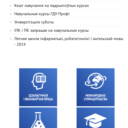
Кошт навучання на падрыхтоўчых курсах
Навучальныя курсы ГДУ-Профі
Універсітэцкія суботы
ІПК і ПК запрашае на навучальныя курсы
Летняя школа інфарматыкі, робататэхнікі і ангельскай мовы
- 2019