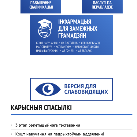
КАРЫСНЫЯ СПАСЫЛКІ
3 этап рэпетыцыйнага тэставання
Кошт навучання на падрыхтоўчым аддзяленні