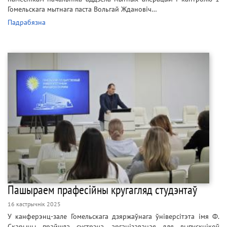
Гомельскага мытнага паста Вольгай Ждановіч…
Падрабязна
Пашыраем прафесійны кругагляд студэнтаў
16 кастрычнік 2025
У канферэнц-зале Гомельскага дзяржаўнага ўніверсітэта імя Ф.
Скарыны прайшла сустрэча, арганізаваная для выпускнікоў