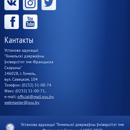
Кантакты
Установа адукацыі
"Гомельскі дзяржаўны
ўніверсітэт імя Францыска
Скарыны"
246028, г. Гомель,
вул. Савецкая, 104
Тэлефон: (0232) 51-00-74
Факс: (0232) 51-00-71,
e-mail:
official@mail.gsu.by
,
webmaster@gsu.by
Установа адукацыі "Гомельскі дзяржаўны ўніверсітэт імя