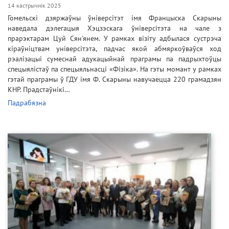
14 кастрычнік 2025
Гомельскі дзяржаўны ўніверсітэт імя Францыска Скарыны
наведала дэлегацыя Хэцзэскага ўніверсітэта на чале з
прарэктарам Цуй Сян'янем. У рамках візіту адбылася сустрэча
кіраўніцтвам універсітэта, падчас якой абмяркоўваўся ход
рэалізацыі сумеснай адукацыйнай праграмы па падрыхтоўцы
спецыялістаў па спецыяльнасці «Фізіка». На гэты момант у рамках
гэтай праграмы ў ГДУ імя Ф. Скарыны навучаецца 220 грамадзян
КНР. Прадстаўнікі…
Падрабязна