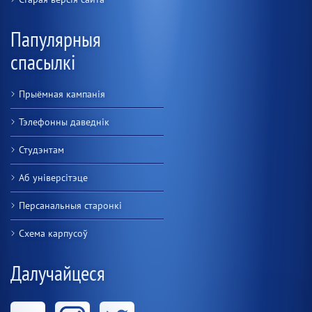
Папулярныя
спасылкі
Прыёмная кампанія
Тэлефонны даведнік
Студэнтам
Аб універсітэце
Персанальныя старонкі
Схема карпусоў
Далучайцеся