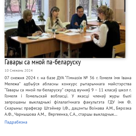
Гавары са мной па-беларуску
10 Снежань 2024
07 снежня 2024 г. на базе ДУА “Гімназія № 36 г. Гомеля імя Івана
Мележа” адбыўся абласны конкурс рытарычнага майстэрства
“Гавары са мной па-беларуску” сярод вучняў 9 – 11 класаў школ г.
Гомеля і Гомельскай вобласці. У якасці членаў журы былі
запрошаны выкладчыкі філалагічнага факультэта ГДУ імя Ф.
Скарыны: прафесар Штэйнер I,Ф., дацэнты Воінава А.М., Бярозка
А.Ф., Чарнышова А.М., Вяргеенка, С.А., старшы выкладчык…
Падрабязна