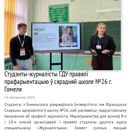
Студэнты-журналісты ГДУ правялі
прафарыентацыю ў сярэдняй школе №26 г.
Гомеля
15 кастрычнік 2025
Студэнты з Гомельскага дзяржаўнага ўніверсітэта імя Францыска
Скарыны адправіліся ў школу №26, каб распавесці падрастаючаму
пакаленню аб прафесіі журналіста. Мерапрыемства для вучняў 8-х
і 10-х класаў арганізавалі і правялі студэнты другога курса
спецыяльнасці «Журналістыка». Замест сумных лекцый