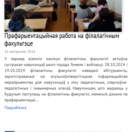
Прафарыентацыйная работа на філалагічным
факультэце
31 кастрычнік 2024
У перыяд асенніх канікул філалагічны факультэт актыўна
сустракае навучэнцаў школ горада Гомеля і вобласці. 28.10.2024 і
29.10.2024 філалагічны факультэт наведалі абітурыенты,
зарэгістраваныя на агульнаўніверсітэцкае інфармацыйнае
мерапрыемства для навучэнцаў з ліку педагагічных, спартыўна-
педагагічных і інжынерных класаў. Навучэнцам, што жадаюць у
будучым паступаць на філалагічны факультэт, намеснік дэкана па
прафарыентацыі…
Падрабязна
Pagination