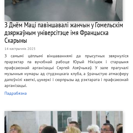
З Днём Маці павіншавалі жанчын у Гомельскім
дзяржаўным універсітэце імя Францыска
Скарыны
14 кастрычнік 2025
З самымі цёплымі віншаваннямі да прысутных звярнуліся
прарэктар па вучэбнай рабоце Юрый Нікіцюк і старшыня
прафсаюзнай арганізацыі Сяргей Азяўчыкаў. У зале прагучалі
музычныя нумары ад студэнцкага клуба, а ўрачыстую атмасферу
дапоўнілі кветкі, цукеркі і сюрпрызы ад рэктарата і прафсаюзнай
арганізацыі.
Падрабязна