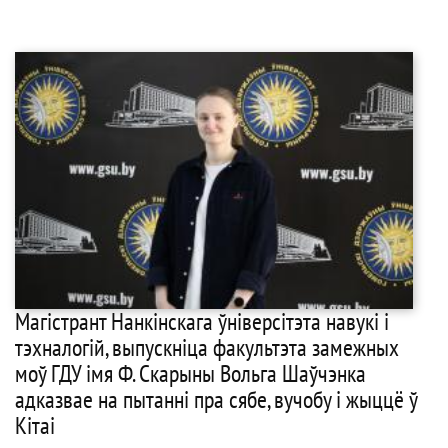
Магістрант Нанкінскага ўніверсітэта навукі і
тэхналогій, выпускніца факультэта замежных
моў ГДУ імя Ф. Скарыны Вольга Шаўчэнка
адказвае на пытанні пра сябе, вучобу і жыццё ў
Кітаі