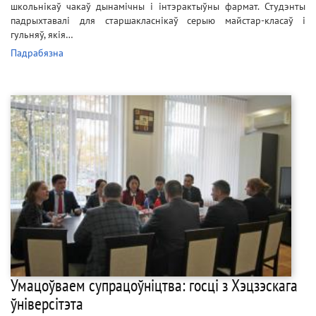
школьнікаў чакаў дынамічны і інтэрактыўны фармат. Студэнты
падрыхтавалі для старшакласнікаў серыю майстар-класаў і
гульняў, якія…
Падрабязна
Умацоўваем супрацоўніцтва: госці з Хэцзэскага
ўніверсітэта