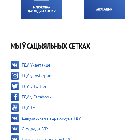
МЫ Ў САЦЫЯЛЬНЫХ СЕТКАХ
ГДУ Укантакце
ГДУ у Instagram
ГДУ у Twitter
ГДУ у Facebook
ГДУ TV
Давузаўская падрыхтоўка ГДУ
Студрада ГДУ
Прафсаюз студэнтаў ГДУ