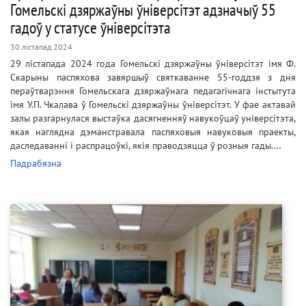
Гомельскі дзяржаўны ўніверсітэт адзначыў 55
гадоў у статусе ўніверсітэта
30 лістапад 2024
29 лістапада 2024 года Гомельскі дзяржаўны ўніверсітэт імя Ф.
Скарыны паспяхова завяршыў святкаванне 55-годдзя з дня
пераўтварэння Гомельскага дзяржаўнага педагагічнага інстытута
імя У.П. Чкалава ў Гомельскі дзяржаўны ўніверсітэт. У фае актавай
залы разгарнулася выстаўка дасягненняў навукоўцаў універсітэта,
якая наглядна дэманстравала паспяховыя навуковыя праекты,
даследаванні і распрацоўкі, якія праводзяцца ў розныя гады.…
Падрабязна