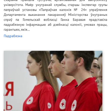
універсітэта. Маёр унутранай службы, старшы інспектар групы
папраўчай установы «Папраўчая калонія № 24» упраўлення
Дэпартамента выканання пакаранняў Міністэрства ўнутраных
спраў па Гомельскай вобласці Ганна Баравая прадставіла
падрабязную інфармацыю аб дзейнасці калоніі, умовах працы,
гарантыях, якія…
Падрабязна