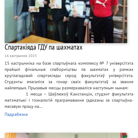
Спартакіяда ГДУ па шахматах
16 кастрычнік 2025
15 кастрычніка на базе спартыўнага комплексу № 7 універсітэта
прайшлі фінальныя спаборніцтвы па шахматах у рамках
круглагадовай спартакіяды сярод факультэтаў універсітэта.
Студэнты змагаліся за гонар сваіх факультэтаў за званне
найлепшых. Прызавыя месцы размеркаваліся наступным чынам:
1 месца – Шаўлюкоў Канстанцін, студэнт факультэта
матэматыкі і тэхналогій праграмавання (адказны за спартыўна-
масавую працу на…
Падрабязна