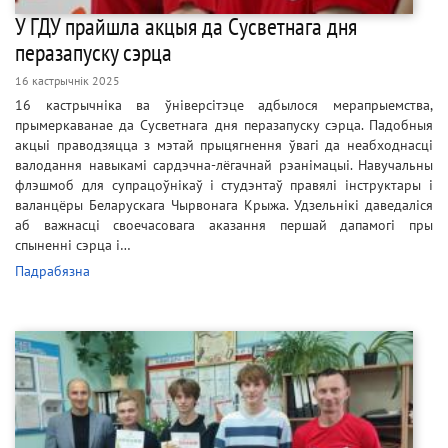
У ГДУ прайшла акцыя да Сусветнага дня
перазапуску сэрца
16 кастрычнік 2025
16 кастрычніка ва ўніверсітэце адбылося мерапрыемства,
прымеркаванае да Сусветнага дня перазапуску сэрца. Падобныя
акцыі праводзяцца з мэтай прыцягнення ўвагі да неабходнасці
валодання навыкамі сардэчна-лёгачнай рэанімацыі. Навучальны
флэшмоб для супрацоўнікаў і студэнтаў правялі інструктары і
валанцёры Беларускага Чырвонага Крыжа. Удзельнікі даведаліся
аб важнасці своечасовага аказання першай дапамогі пры
спыненні сэрца і…
Падрабязна