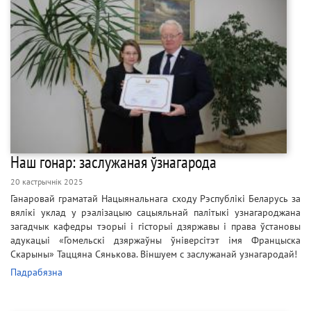
Наш гонар: заслужаная ўзнагарода
20 кастрычнік 2025
Ганаровай граматай Нацыянальнага сходу Рэспублікі Беларусь за
вялікі уклад у рэалізацыю сацыяльнай палітыкі узнагароджана
загадчык кафедры тэорыі і гісторыі дзяржавы і права ўстановы
адукацыі «Гомельскі дзяржаўны ўніверсітэт імя Францыска
Скарыны» Таццяна Сянькова. Віншуем с заслужанай узнагародай!
Падрабязна