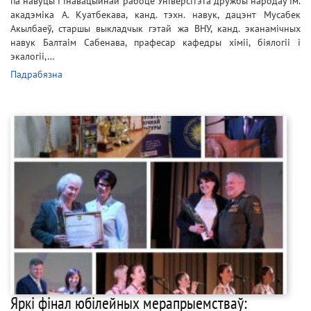
па навуцы і інавацыйнай рабоце Універсітэта дружбы народаў ім.
акадэміка А. Куатбекава, канд. тэхн. навук, дацэнт Мусабек
Акылбаеў, старшы выкладчык гэтай жа ВНУ, канд. эканамічных
навук Балтаім Сабенава, прафесар кафедры хіміі, біялогіі і
экалогіі,…
Падрабязна
Яркі фінал юбілейных мерапрыемстваў: