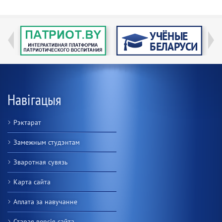
Навігацыя
Рэктарат
Замежным студэнтам
Зваротная сувязь
Карта сайта
Аплата за навучанне
Старая версiя сайта