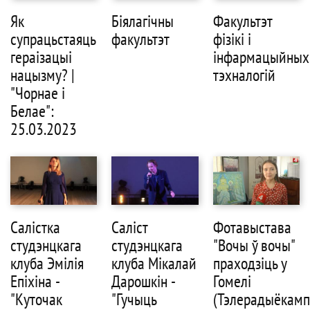
Як
Біялагічны
Факультэт
супрацьстаяць
факультэт
фізікі і
гераізацыі
інфармацыйных
нацызму? |
тэхналогій
"Чорнае і
Белае":
25.03.2023
Салістка
Саліст
Фотавыстава
студэнцкага
студэнцкага
"Вочы ў вочы"
клуба Эмілія
клуба Мікалай
праходзіць у
Епіхіна -
Дарошкін -
Гомелі
"Куточак
"Гучыць
(Тэлерадыёкамп