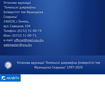
Установа адукацыі
"Гомельскі дзяржаўны
ўніверсітэт імя Францыска
Скарыны"
246028, г. Гомель,
вул. Савецкая, 104
Тэлефон: (0232) 51-00-74
Факс: (0232) 51-00-71,
e-mail:
official@mail.gsu.by
,
webmaster@gsu.by
Установа адукацыі "Гомельскі дзяржаўны ўніверсітэт імя
Францыска Скарыны" 1997-2020