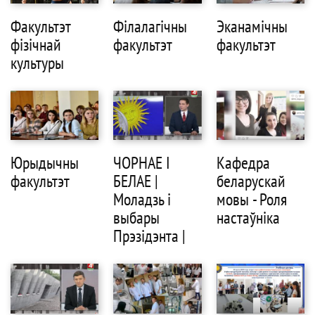
Факультэт
Філалагічны
Эканамічны
фізічнай
факультэт
факультэт
культуры
Юрыдычны
ЧОРНАЕ І
Кафедра
факультэт
БЕЛАЕ |
беларускай
Моладзь і
мовы - Роля
выбары
настаўніка
Прэзідэнта |