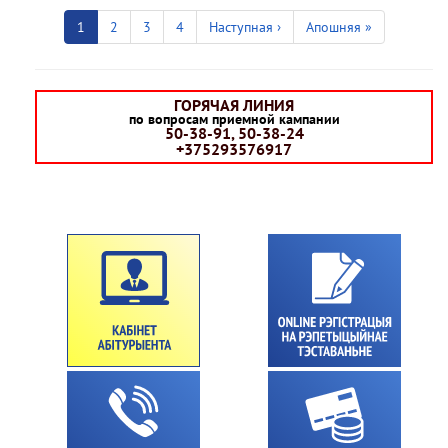
Pagination
Current
1
Старонка
2
Старонка
3
Старонка
4
Next
Hаступная ›
Last
Апошняя »
page
page
page
ГОРЯЧАЯ ЛИНИЯ
по вопросам приемной кампании
50-38-91, 50-38-24
+375293576917