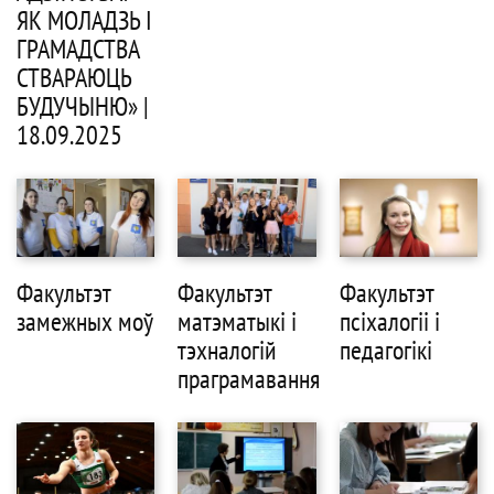
ЯК МОЛАДЗЬ І
ГРАМАДСТВА
СТВАРАЮЦЬ
БУДУЧЫНЮ» |
18.09.2025
Факультэт
Факультэт
Факультэт
замежных моў
матэматыкі і
псіхалогіі і
тэхналогій
педагогікі
праграмавання