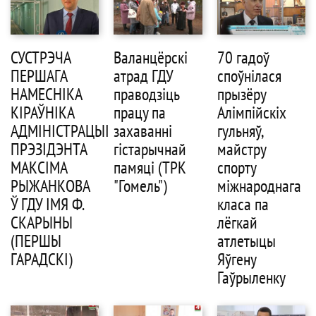
СУСТРЭЧА
Валанцёрскі
70 гадоў
ПЕРШАГА
атрад ГДУ
споўнілася
НАМЕСНІКА
праводзіць
прызёру
КІРАЎНІКА
працу па
Алімпійскіх
АДМІНІСТРАЦЫІ
захаванні
гульняў,
ПРЭЗІДЭНТА
гістарычнай
майстру
МАКСІМА
памяці (ТРК
спорту
РЫЖАНКОВА
"Гомель")
міжнароднага
Ў ГДУ ІМЯ Ф.
класа па
СКАРЫНЫ
лёгкай
(ПЕРШЫ
атлетыцы
ГАРАДСКІ)
Яўгену
Гаўрыленку