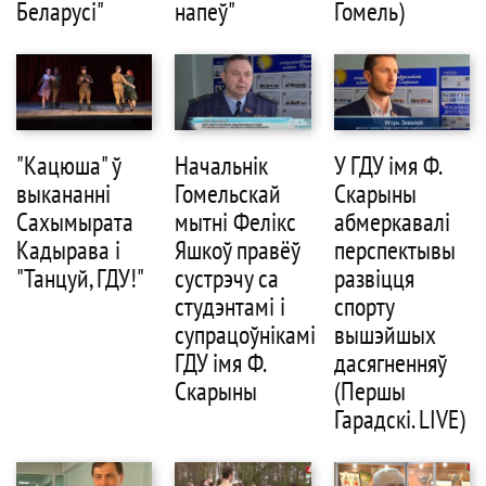
Беларусi"
напеў"
Гомель)
"Кацюша" ў
Начальнік
У ГДУ імя Ф.
выкананні
Гомельскай
Скарыны
Сахымырата
мытні Фелікс
абмеркавалі
Кадырава і
Яшкоў правёў
перспектывы
"Танцуй, ГДУ!"
сустрэчу са
развіцця
студэнтамі і
спорту
супрацоўнікамі
вышэйшых
ГДУ імя Ф.
дасягненняў
Скарыны
(Першы
Гарадскі. LIVE)