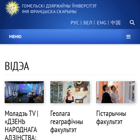
Перайсці
ГОМЕЛЬСКІ ДЗЯРЖАЎНЫ ЎНІВЕРСІТЭТ
да
ІМЯ ФРАНЦЫСКА СКАРЫНЫ
асноўнага
Пошу
змесціва
РУС
БЕЛ
中国
МЕНЮ
ВIДЭА
Моладзь TV |
Геолага
Гістарычны
«ДЗЕНЬ
геаграфічны
факультэт
НАРОДНАГА
факультэт
АДЗІНСТВА: