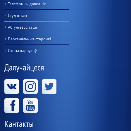
Тэлефонны даведнік
Студэнтам
Аб універсітэце
Персанальныя старонкі
Схема карпусоў
Далучайцеся
Кантакты