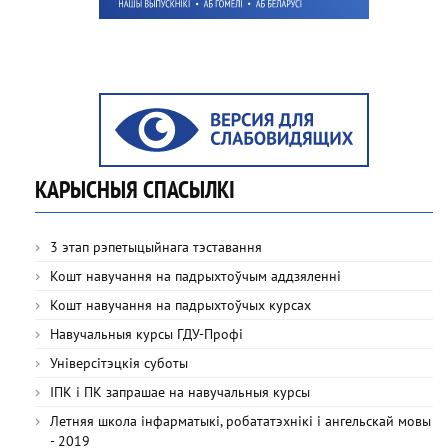
КАРЫСНЫЯ СПАСЫЛКІ
3 этап рэпетыцыйнага тэставання
Кошт навучання на падрыхтоўчым аддзяленні
Кошт навучання на падрыхтоўчых курсах
Навучальныя курсы ГДУ-Профі
Універсітэцкія суботы
ІПК і ПК запрашае на навучальныя курсы
Летняя школа інфарматыкі, робататэхнікі і ангельскай мовы
- 2019