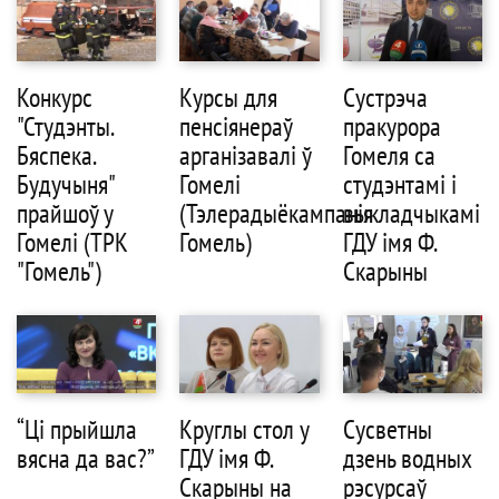
Конкурс
Курсы для
Сустрэча
"Студэнты.
пенсіянераў
пракурора
Бяспека.
арганізавалі ў
Гомеля са
Будучыня"
Гомелі
студэнтамі і
прайшоў у
(Тэлерадыёкампанія
выкладчыкамі
Гомелі (ТРК
Гомель)
ГДУ імя Ф.
"Гомель")
Скарыны
“Цi прыйшла
Круглы стол у
Сусветны
вясна да вас?”
ГДУ імя Ф.
дзень водных
Скарыны на
рэсурсаў