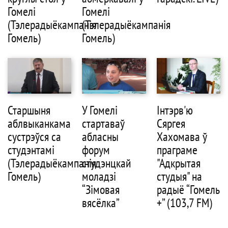
Гомелі
Гомелі
(Тэлерадыёкампанія
(Тэлерадыёкампанія
Гомель)
Гомель)
Старшыня
У Гомелі
Інтэрв'ю
аблвыканкама
стартаваў
Сяргея
сустрэўся са
абласны
Хахомава ў
студэнтамі
форум
праграме
(Тэлерадыёкампанія
студэнцкай
"Адкрытая
Гомель)
моладзі
студыя" на
“Зімовая
радыё “Гомель
вясёлка”
+” (103,7 FM)