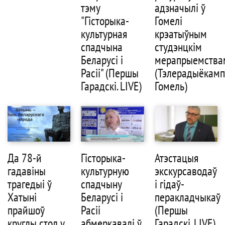
тэму
адзначылі ў
"Гісторыка-
Гомелі
культурная
крэатыўным
спадчына
студэнцкім
Беларусі і
мерапрыемства
Расіі" (Першы
(Тэлерадыёкамп
Гарадскі. LIVE)
Гомель)
Да 78-й
Гісторыка-
Атэстацыя
гадавіны
культурную
экскурсаводаў
трагедыі ў
спадчыну
і гідаў-
Хатыні
Беларусі і
перакладчыкаў
прайшоў
Расіі
(Першы
круглы стол у
абмеркавалі ў
Гарадскі. LIVE)